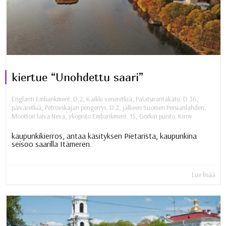
kiertue “Unohdettu saari”
Englanti Embankment. D.2
,
Kaikki veneretkiä
,
Palatsirantakatu. D.36
,
päiväretkiä
,
Petrovskajan pengerrys. D.2
,
jälkeen Suomen Persianlahden
,
Moottori laiva Neva
,
yliopisto Embankment. 15
,
Gorkin puisto. Kirov
kaupunkikierros, antaa käsityksen Pietarista, kaupunkina
seisoo saarilla Itämeren.
Lue lisää