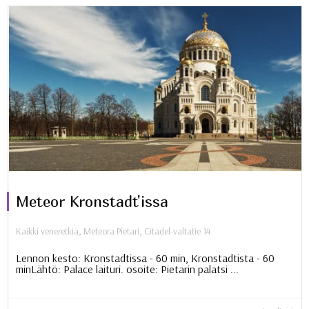
Meteor Kronstadt'issa
Kaikki veneretkiä
,
Meteora Pietari
,
Citadel-valtatie 14
Lennon kesto: Kronstadtissa - 60 min, Kronstadtista - 60
minLähtö: Palace laituri. osoite: Pietarin palatsi ...