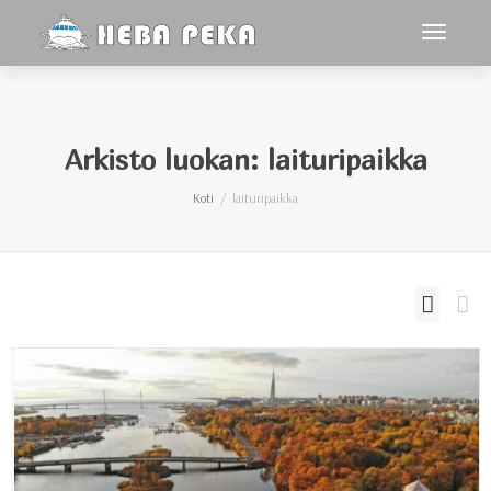
toggle
navigoin
Arkisto luokan: laituripaikka
Koti
laituripaikka