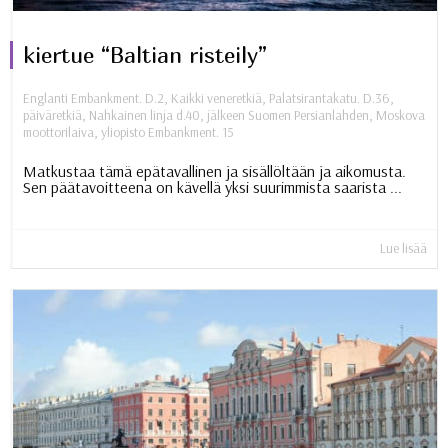
kiertue “Baltian risteily”
Englanti Embankment. D.2
,
Kaikki veneretkiä
,
Palatsirantakatu. D.36
,
päiväretkiä
,
Nahkainen linja d.40
,
jälkeen Suomen Persianlahden
,
Moskova
moottorilaiva
,
yliopisto Embankment. 15
Matkustaa tämä epätavallinen ja sisällöltään ja aikomusta.
Sen päätavoitteena on kävellä yksi suurimmista saarista ...
Lue lisää