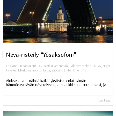
Neva-risteily “Yösaksofoni”
Englanti Embankment. D.2
,
Kaikki veneretkiä
,
Palatsirantakatu. D.36
,
Night
kävelee
,
Moskova moottorilaiva
,
yliopisto Embankment. 15
Aluksella voit nähdä kaikki yksityiskohdat tämän
hämmästyttävän näyttelyssä, kun kaikki sulautuu: ja vesi, ja ...
Lue lisää