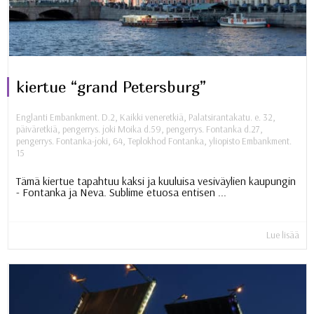
kiertue “grand Petersburg”
Englanti Embankment. D.2
,
Kaikki veneretkiä
,
Palatsirantakatu. e. 32
,
päiväretkiä
,
pengerrys. joki Moika d.59
,
pengerrys. Fontanka d.27
,
pengerrys. Fontanka-joki, 64
,
Teplokhod Fontanka
,
yliopisto Embankment.
15
Tämä kiertue tapahtuu kaksi ja kuuluisa vesiväylien kaupungin
- Fontanka ja Neva. Sublime etuosa entisen ...
Lue lisää