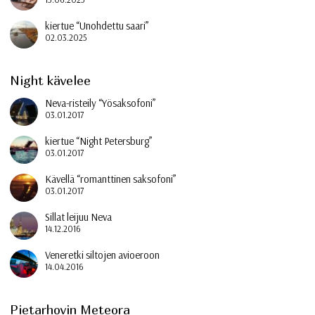
kiertue “Unohdettu saari”
02.03.2025
Night kävelee
Neva-risteily “Yösaksofoni”
03.01.2017
kiertue “Night Petersburg”
03.01.2017
Kävellä “romanttinen saksofoni”
03.01.2017
Sillat leijuu Neva
14.12.2016
Veneretki siltojen avioeroon
14.04.2016
Pietarhovin Meteora