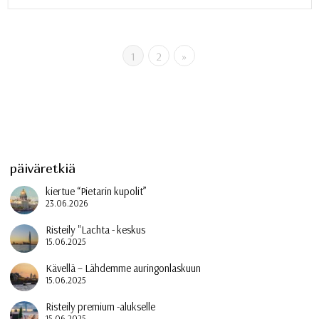
1
2
»
päiväretkiä
kiertue “Pietarin kupolit”
23.06.2026
Risteily "Lachta - keskus
15.06.2025
Kävellä – Lähdemme auringonlaskuun
15.06.2025
Risteily premium -alukselle
15.06.2025