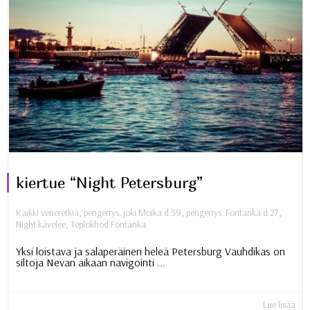
kiertue “Night Petersburg”
Kaikki veneretkiä
,
pengerrys. joki Moika d.59
,
pengerrys. Fontanka d.27
,
Night kävelee
,
Teplokhod Fontanka
Yksi loistava ja salaperäinen heleä Petersburg Vauhdikas on
siltoja Nevan aikaan navigointi ...
Lue lisää