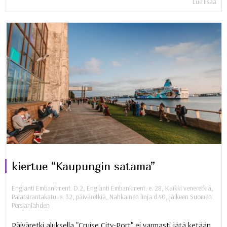
Lue lisää
kiertue “Kaupungin satama”
Englanti Embankment. D.2
,
Englanti Embankment. e. 28
,
Kaikki veneretkiä
,
Palatsirantakatu. e. 32
,
päiväretkiä
,
Nahkainen linja d.40
,
jälkeen Suomen
Persianlahden
Päiväretki aluksella "Cruise City-Port" ei varmasti jätä ketään