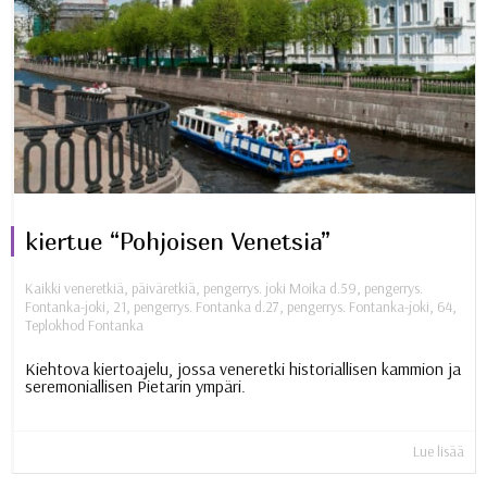
kiertue “Pohjoisen Venetsia”
Kaikki veneretkiä
,
päiväretkiä
,
pengerrys. joki Moika d.59
,
pengerrys.
Fontanka-joki, 21
,
pengerrys. Fontanka d.27
,
pengerrys. Fontanka-joki, 64
,
Teplokhod Fontanka
Kiehtova kiertoajelu, jossa veneretki historiallisen kammion ja
seremoniallisen Pietarin ympäri.
Lue lisää