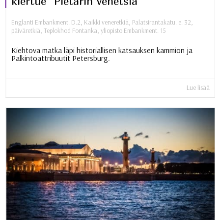
kiertue “Pietarin Venetsia”
Englanti Embankment. D.2
,
Kaikki veneretkiä
,
Palatsirantakatu. e. 32
,
päiväretkiä
,
Teplokhod Fontanka
,
yliopisto Embankment. 15
Kiehtova matka läpi historiallisen katsauksen kammion ja
Palkintoattribuutit Petersburg.
Lue lisää