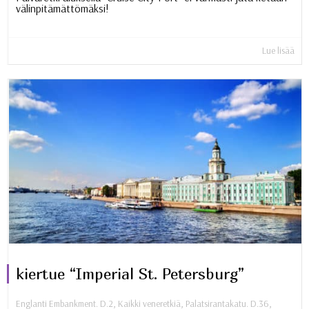
välinpitämättömäksi!
Lue lisää
kiertue “Imperial St. Petersburg”
Englanti Embankment. D.2
,
Kaikki veneretkiä
,
Palatsirantakatu. D.36
,