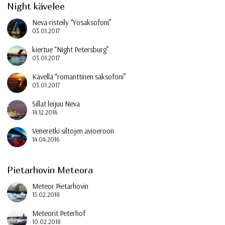
Night kävelee
Neva-risteily “Yösaksofoni”
03.01.2017
kiertue “Night Petersburg”
03.01.2017
Kävellä “romanttinen saksofoni”
03.01.2017
Sillat leijuu Neva
14.12.2016
Veneretki siltojen avioeroon
14.04.2016
Pietarhovin Meteora
Meteor Pietarhovin
15.02.2018
Meteorit Peterhof
10.02.2018