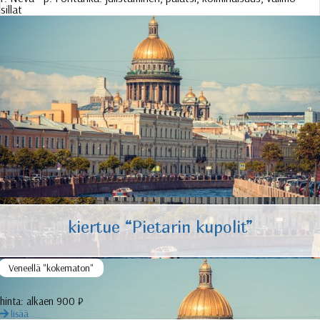
sillat
kiertue “Pietarin kupolit”
Veneellä "kokematon"
hinta:
alkaen 900 ₽
lisää