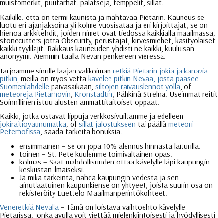
muistomerkit, puutarhat. palatseja, temppelit, sillat.
Kaikille. että on termi kaunista ja mahtavaa Pietarin. Kauneus se
luotu eri ajanjaksoina yli kolme vuosisataa ja eri kirjoittajat, se on
hienoa arkkitehdit, joiden nimet ovat tiedossa kaikkialla maailmassa,
stonecutters jotta Obscurity, perustajat, kirvesmiehet, käsityöläiset
kaikki tyylilajit. Rakkaus kauneuden yhdisti ne kaikki, kuuluisan
anonyymi. Aiemmin täällä Nevan penkereen vieressä.
Tarjoamme sinulle laajan valikoiman
retkiä Pietarin jokia ja kanavia
pitkin
, meillä on myös vettä
kävelee pitkin Nevaa, josta pääsee
Suomenlahdelle
päiväsaikaan,
siltojen raivauslennot yöllä
, of
meteoreja Pietarhovin
,
Kronstadtin
, Pähkinä Strelna. Useimmat reitit
Soinnillinen istuu alusten ammattitaitoiset oppaat.
Kaikki, jotka ostavat lippuja verkkosivuiltamme ja edelleen
jokiraitiovaunumatka
, of
sillat jalostukseen
tai päällä
meteori
Peterhofissa
, saada tärkeitä bonuksia.
ensimmäinen – se on jopa 10% alennus hinnasta laiturilla.
toinen – St. Pete kuulemme toimivaltainen opas.
kolmas – Saat mahdollisuuden ottaa kävelylle läpi kaupungin
keskustan ilmaiseksi.
Ja mikä tärkeintä, nähdä kaupungin vedestä ja sen
ainutlaatuinen kaupunkien
se on yhtyeet, joista suurin osa on
rekisteröity Luettelo Maailmanperintökohteet.
Veneretkiä Nevalla
– Tämä on loistava vaihtoehto kävelylle
Pietarissa, jonka avulla voit viettää mielenkiintoisesti ja hyödyllisesti