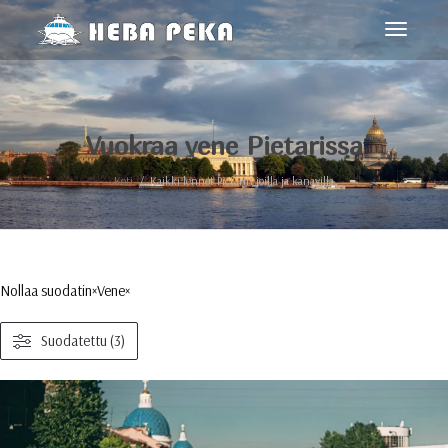
toggle
navigoin
Vuokraa vene Pietarissa
Koti
Kaikki lennot Pietarin joilla ja kanavilla
Nollaa suodatin
×
Vene
×
Suodatettu (3)