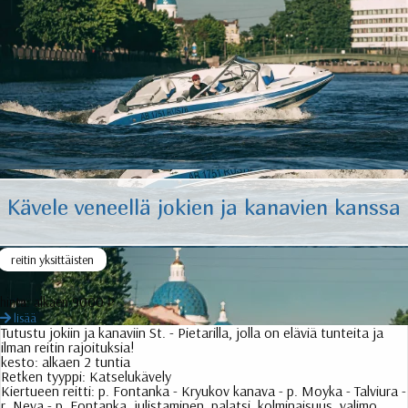
Kävele veneellä jokien ja kanavien kanssa
reitin yksittäisten
hinta:
alkaen 9000 ₽
lisää
Tutustu jokiin ja kanaviin St. - Pietarilla, jolla on eläviä tunteita ja
ilman reitin rajoituksia!
kesto:
alkaen 2 tuntia
Retken tyyppi:
Katselukävely
Kiertueen reitti:
p. Fontanka - Kryukov kanava - p. Moyka - Talviura -
r. Neva - p. Fontanka. julistaminen, palatsi, kolminaisuus, valimo