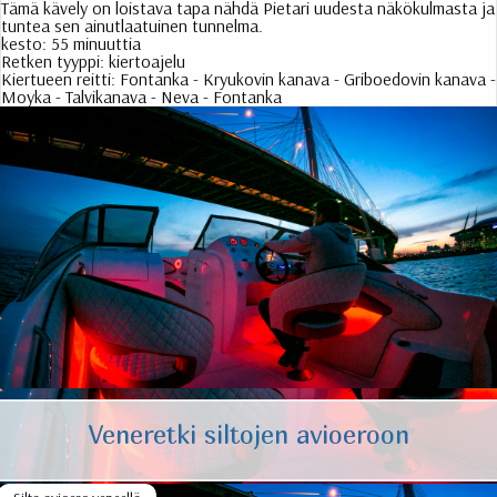
Tämä kävely on loistava tapa nähdä Pietari uudesta näkökulmasta ja
tuntea sen ainutlaatuinen tunnelma.
kesto:
55 minuuttia
Retken tyyppi:
kiertoajelu
Kiertueen reitti:
Fontanka - Kryukovin kanava - Griboedovin kanava -
Moyka - Talvikanava - Neva - Fontanka
Veneretki siltojen avioeroon