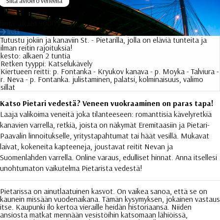
Silta avioero veneellä
hinta:
alkaen 9000 ₽
lisää
Tutustu jokiin ja kanaviin St. - Pietarilla, jolla on eläviä tunteita ja
ilman reitin rajoituksia!
kesto:
alkaen 2 tuntia
Retken tyyppi:
Katselukävely
Kiertueen reitti:
p. Fontanka - Kryukov kanava - p. Moyka - Talviura -
r. Neva - p. Fontanka. julistaminen, palatsi, kolminaisuus, valimo
sillat
Katso Pietari vedestä? Veneen vuokraaminen on paras tapa!
Laaja valikoima veneitä joka tilanteeseen: romanttisia kävelyretkiä
kanavien varrella, retkiä, joista on näkymät Eremitaasiin ja Pietari-
Paavalin linnoitukselle, yritystapahtumat tai häät vesillä. Mukavat
laivat, kokeneita kapteeneja, joustavat reitit Nevan ja
Suomenlahden varrella. Online varaus, edulliset hinnat. Anna itsellesi
unohtumaton vaikutelma Pietarista vedestä!
Pietarissa on ainutlaatuinen kasvot. On vaikea sanoa, että se on
kaunein missään vuodenaikana. Tämän kysymyksen, jokainen vastaus
itse. Kaupunki ilo kertoa vieraille heidän historiaansa. Niiden
ansiosta matkat mennään vesistöihin katsomaan lähiöissä,