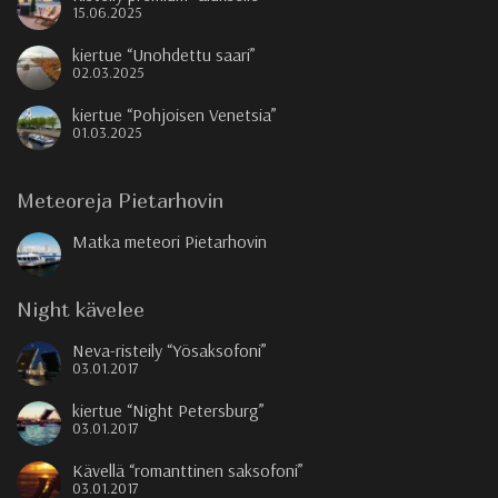
15.06.2025
kiertue “Unohdettu saari”
02.03.2025
kiertue “Pohjoisen Venetsia”
01.03.2025
Meteoreja Pietarhovin
Matka meteori Pietarhovin
Night kävelee
Neva-risteily “Yösaksofoni”
03.01.2017
kiertue “Night Petersburg”
03.01.2017
Kävellä “romanttinen saksofoni”
03.01.2017