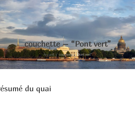
couchette – “Pont vert”
Accueil
couchette – “Pont vert”
résumé du quai