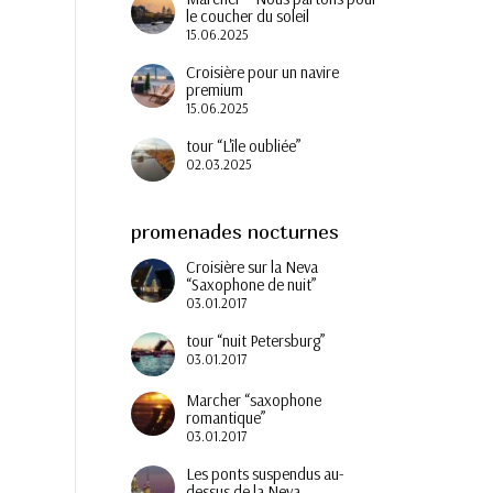
le coucher du soleil
15.06.2025
Croisière pour un navire
premium
15.06.2025
tour “L'île oubliée”
02.03.2025
promenades nocturnes
Croisière sur la Neva
“Saxophone de nuit”
03.01.2017
tour “nuit Petersburg”
03.01.2017
Marcher “saxophone
romantique”
03.01.2017
Les ponts suspendus au-
dessus de la Neva