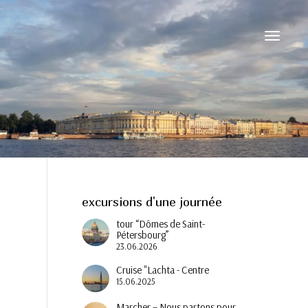
Activer/d
navigati
excursions d'une journée
tour “Dômes de Saint-
Pétersbourg”
23.06.2026
Cruise "Lachta - Centre
15.06.2025
Marcher – Nous partons pour