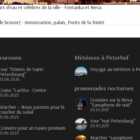
rs d'eau et célèbres de la ville - Fontanka et Neva
e bronze) - Annonciation, palais, Ponts de la Trinité
cursions
Météores à Peterhof
tour “Dômes de Saint-
Voyage au météore à P
Pétersbourg”
23.06.2026
promenades nocturnes
Cruise "Lachta - Centre
15.06.2025
Croisière sur la Neva
“Saxophone de nuit”
Marcher – Nous partons pour le
03.01.2017
coucher du soleil
15.06.2025
tour “nuit Petersburg”
03.01.2017
Croisière pour un navire premium
15.06.2025
Marcher “saxophone