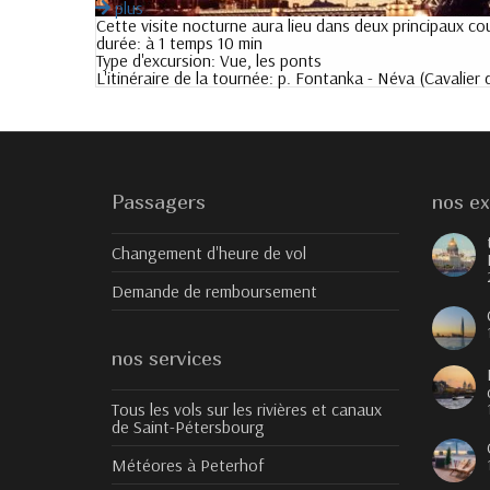
plus
Cette visite nocturne aura lieu dans deux principaux cou
durée:
à 1 temps 10 min
Type d'excursion:
Vue, les ponts
L'itinéraire de la tournée:
p. Fontanka - Néva (Cavalier d
Passagers
nos ex
Changement d'heure de vol
Demande de remboursement
nos services
Tous les vols sur les rivières et canaux
de Saint-Pétersbourg
Météores à Peterhof