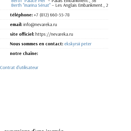
Berth "Palace Pier"
– Palais Embankment., 36
Berth "marina Sénat"
– Les Anglais Embankment., 2
téléphone:
+7 (812) 660-55-78
email:
info@nevareka.ru
site officiel:
https://nevareka.ru
Nous sommes en contact:
ekskyrsii peter
notre chaîne:
Contrat d'utilisateur