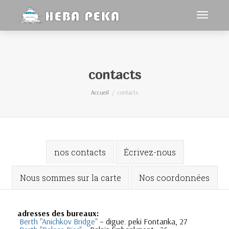
Activer/
navigat
contacts
Accueil
contacts
nos contacts
Écrivez-nous
Nous sommes sur la carte
Nos coordonnées
adresses des bureaux:
Berth "Anichkov Bridge"
– digue. peki Fontanka, 27