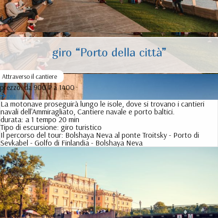
giro “Porto della città”
Attraverso il cantiere
prezzo:
da 900 ₽ a 1400
più
La motonave proseguirà lungo le isole, dove si trovano i cantieri
navali dell'Ammiragliato, Cantiere navale e porto baltici.
durata:
a 1 tempo 20 min
Tipo di escursione:
giro turistico
Il percorso del tour:
Bolshaya Neva al ponte Troitsky - Porto di
Sevkabel - Golfo di Finlandia - Bolshaya Neva