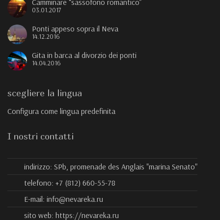
Camminare “sassofono romantico”
03.01.2017
Ponti appeso sopra il Neva
14.12.2016
Gita in barca al divorzio dei ponti
14.04.2016
scegliere la lingua
Configura come lingua predefinita
I nostri contatti
indirizzo:
SPb, promenade des Anglais "marina Senato"
telefono:
+7 (812) 660-55-78
E-mail:
info@nevareka.ru
sito web:
https://nevareka.ru