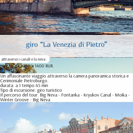
giro “La Venezia di Pietro”
attraverso i canali e la neva
prezzo:
da 1000 a 1400 RUR.
più
Un affascinante viaggio attraverso la camera panoramica storica e
Cerimoniale Pietroburgo.
durata:
a 1 tempo 45 min
Tipo di escursione:
giro turistico
Il percorso del tour:
Big Neva - Fontanka - Kryukov Canal - Moika -
Winter Groove - Big Neva