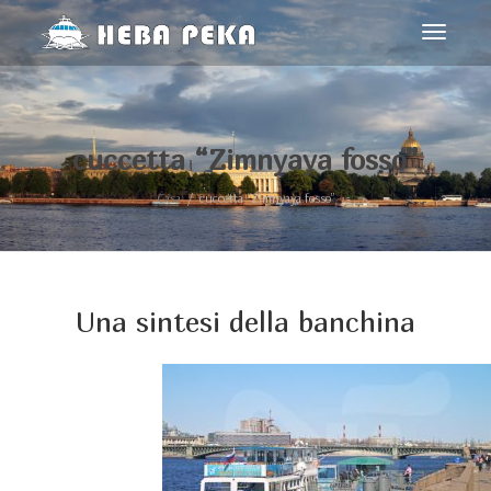
navigaz
Toggle
cuccetta “Zimnyaya fosso”
Casa
cuccetta “Zimnyaya fosso”
Una sintesi della banchina