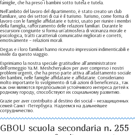
famiglie, che ha preso i bambini sotto tutela e tutela.
Nell'ambito del lavoro del dipartimento, è stato creato un club
familiare, uno dei settori di cui è il turismo. Turismo, come forma di
lavoro con le famiglie affidatarie e tutrici, usato per riunire i membri
della famiglia, rafforzamento delle relazioni familiari. Durante le
escursioni congiunte si forma un'atmosfera di vicinanza morale e
psicologica, tratti caratteriali comunicativi migliorati e corretti,
emotivamente – relazioni morali.
Degas e i loro familiari hanno ricevuto impressioni indimenticabili e
vivide da questo viaggio.
Esprimiamo la nostra speciale gratitudine all'amministratore
dell'ormeggio Ya.M. Meshcheryakov per aver compreso i nostri
problemi urgenti, che ha preso parte attiva all'adattamento sociale
dei bambini, nelle famiglie affidatarie e affidatarie. Consideriamo
molto importante lo svolgimento di tali azioni di beneficenza.,
так
как они являются предпосылкой устойчивого интереса детей к
родному городу
,
способствуют их социальному развитию
.
Grazie per aver contribuito al destino dei social –
незащищенных
семей Санкт -Петербурга
.
Надеемся на дальнейшее
сотрудничество
.
GBOU scuola secondaria n. 255