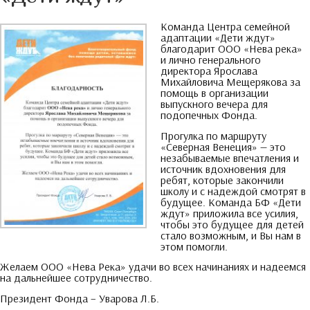
Команда Центра семейной
адаптации «Дети ждут»
благодарит ООО «Нева река»
и лично генерального
директора Ярослава
Михайловича Мещерякова за
помощь в организации
выпускного вечера для
подопечных Фонда
.
Прогулка по маршруту
«Северная Венеция» — это
незабываемые впечатления и
источник вдохновения для
ребят
,
которые закончили
школу и с надеждой смотрят в
будущее
.
Команда БФ «Дети
ждут» приложила все усилия
,
чтобы это будущее для детей
стало возможным
,
и Вы нам в
этом помогли
.
Желаем ООО «Нева Река» удачи во всех начинаниях и надеемся
на дальнейшее сотрудничество
.
Президент Фонда
–
Уварова Л.Б
.