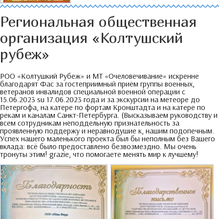
Региональная общественная
организация «Колтушский
рубеж»
РОО «Колтушкий Рубеж» и МТ «Очеловечивание» искренне
благодарят Фас за гостеприимный приём группы военных
,
ветеранов инвалидов специальной военной операции с
15.06.2023 su 17.06.2023
года и за экскурсии на метеоре до
Петергофа
,
на катере по фортам Кронштадта и на катере по
рекам и каналам Санкт-Петербурга
. (
Высказываем руководству и
всем сотрудникам неподдельную признательность за
проявленную поддержу и неравнодушие к
,
нашим подопечным
.
Успех нашего маленького проекта был бы неполным без Вашего
вклада
:
всё было предоставлено безвозмездно
.
Мы очень
тронуты этим
! grazie,
что помогаете менять мир к лучшему
!