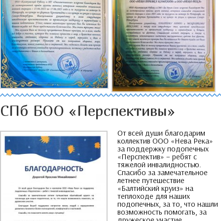
СПб БОО «Перспективы»
От всей души благодарим
коллектив ООО «Нева Река»
за поддержку подопечных
«Перспектив»
–
ребят с
тяжелой инвалидностью
.
Спасибо за замечательное
летнее путешествие
«Балтийский круиз» на
теплоходе для наших
подопечных
,
за то
,
что нашли
возможность помогать
,
за
дружеское участие
.