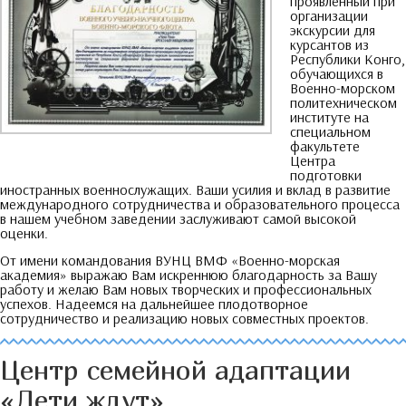
проявленный при
организации
экскурсии для
курсантов из
Республики Конго
,
обучающихся в
Военно-морском
политехническом
институте на
специальном
факультете
Центра
подготовки
иностранных военнослужащих
.
Ваши усилия и вклад в развитие
международного сотрудничества и образовательного процесса
в нашем учебном заведении заслуживают самой высокой
оценки
.
От имени командования ВУНЦ ВМФ «Военно-морская
академия» выражаю Вам искреннюю благодарность за Вашу
работу и желаю Вам новых творческих и профессиональных
успехов
.
Надеемся на дальнейшее плодотворное
сотрудничество и реализацию новых совместных проектов
.
Центр семейной адаптации
«Дети ждут»