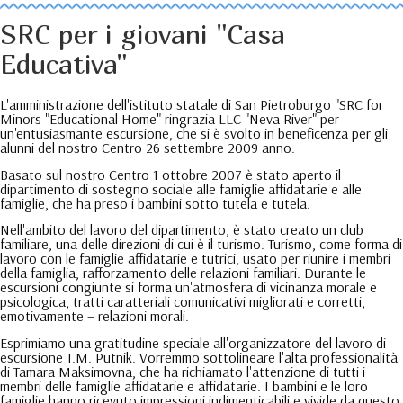
SRC per i giovani "Casa
Educativa"
L'amministrazione dell'istituto statale di San Pietroburgo "SRC for
Minors "Educational Home" ringrazia LLC "Neva River" per
un'entusiasmante escursione, che si è svolto in beneficenza per gli
alunni del nostro Centro 26 settembre 2009 anno.
Basato sul nostro Centro 1 ottobre 2007 è stato aperto il
dipartimento di sostegno sociale alle famiglie affidatarie e alle
famiglie, che ha preso i bambini sotto tutela e tutela.
Nell'ambito del lavoro del dipartimento, è stato creato un club
familiare, una delle direzioni di cui è il turismo. Turismo, come forma di
lavoro con le famiglie affidatarie e tutrici, usato per riunire i membri
della famiglia, rafforzamento delle relazioni familiari. Durante le
escursioni congiunte si forma un'atmosfera di vicinanza morale e
psicologica, tratti caratteriali comunicativi migliorati e corretti,
emotivamente – relazioni morali.
Esprimiamo una gratitudine speciale all'organizzatore del lavoro di
escursione T.M. Putnik. Vorremmo sottolineare l'alta professionalità
di Tamara Maksimovna, che ha richiamato l'attenzione di tutti i
membri delle famiglie affidatarie e affidatarie. I bambini e le loro
famiglie hanno ricevuto impressioni indimenticabili e vivide da questo