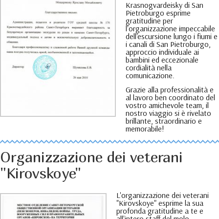
Krasnogvardeisky di San
Pietroburgo esprime
gratitudine per
l'organizzazione impeccabile
dell'escursione lungo i fiumi e
i canali di San Pietroburgo,
approccio individuale ai
bambini ed eccezionale
cordialità nella
comunicazione.
Grazie alla professionalità e
al lavoro ben coordinato del
vostro amichevole team, il
nostro viaggio si è rivelato
brillante, straordinario e
memorabile!
Organizzazione dei veterani
"Kirovskoye"
L'organizzazione dei veterani
"Kirovskoye" esprime la sua
profonda gratitudine a te e
all'intero staff del molo