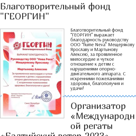
Благотворительный фонд
"
ГЕОРГИН
"
Благотворительный фонд
“
ГЕОРГИН
”
выражает
благодарность руководству
ООО
“fiume Neva”
Мещерякову
Ярославу и Мартынову
Алексею
,
за проявленное
милосердие и чуткое
отношение к детям с
нарушениями опорно-
двигательного аппарата
.
С
искренними пожеланиями
здоровья
,
благополучия и
удачи
!
Организатор
«Международн
ой регаты
«Балтийский ветер-2023»