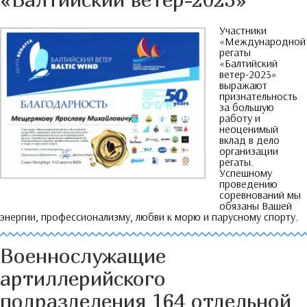
Участники
«Международной
регаты
«Балтийский
ветер-2023»
выражают
признательность
за большую
работу и
неоценимый
вклад в дело
организации
регаты
.
Успешному
проведению
соревнований мы
обязаны Вашей
энергии
,
профессионализму
,
любви к морю и парусному спорту
.
Военнослужащие
артиллерийского
подразделения
164
отдельной