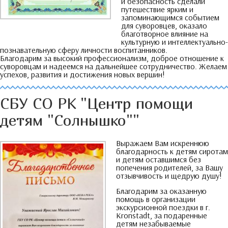
и безопасность сделали
путешествие ярким и
запоминающимся событием
для суворовцев
,
оказало
благотворное влияние на
культурную и интеллектуально-
познавательную сферу личности воспитанников
.
Благодарим за высокий профессионализм
,
доброе отношение к
суворовцам и надеемся на дальнейшее сотрудничество
.
Желаем
успехов
,
развития и достижения новых вершин
!
СБУ СО РК
"
Центр помощи
детям
"
Солнышко
""
Выражаем Вам искреннюю
благодарность к детям сиротам
и детям оставшимся без
попечения родителей
,
за Вашу
отзывчивость и щедрую душу
!
Благодарим за оказанную
помощь в организации
экскурсионной поездки в г
.
Kronstadt,
за подаренные
детям незабываемые