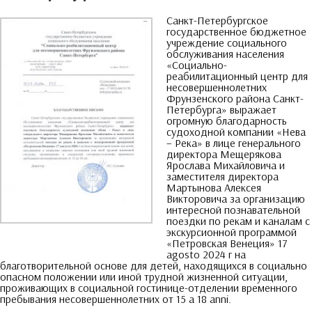
Санкт-Петербургское
государственное бюджетное
учреждение социального
обслуживания населения
«Социально-
реабилитационный центр для
несовершеннолетних
Фрунзенского района Санкт-
Петербурга» выражает
огромную благодарность
судоходной компании «Нева
–
Река» в лице генерального
директора Мещерякова
Ярослава Михайловича и
заместителя директора
Мартынова Алексея
Викторовича за организацию
интересной познавательной
поездки по рекам и каналам с
экскурсионной программой
«Петровская Венеция»
17
agosto 2024
г на
благотворительной основе для детей
,
находящихся в социально
опасном положении или иной трудной жизненной ситуации
,
проживающих в социальной гостинице-отделении временного
пребывания несовершеннолетних от
15 a 18 anni.