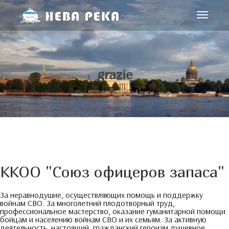
navigaz
Toggle
grazie
Casa
Circa l'azienda
grazie
ККОО
"
Союз офицеров запаса
"
За неравнодушие
,
осуществляющих помощь и поддержку
войнам СВО
.
За многолетний плодотворный труд
,
профессиональное мастерство
,
оказание гуманитарной помощи
бойцам и населению войнам СВО и их семьям
.
За активную
деятельность
,
настоящий
,
гражданский героизм душевное