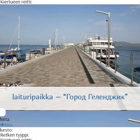
Kiertueen reitti:
laituripaikka – “
Город Геленджик
”
hinta:
lisää
kesto:
Retken tyyppi:
Kiertueen reitti: