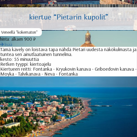
kiertue “Pietarin kupolit”
Veneellä "kokematon"
hinta:
alkaen 900 ₽
lisää
Tämä kävely on loistava tapa nähdä Pietari uudesta näkökulmasta ja
tuntea sen ainutlaatuinen tunnelma.
kesto:
55 minuuttia
Retken tyyppi:
kiertoajelu
Kiertueen reitti:
Fontanka - Kryukovin kanava - Griboedovin kanava -
Moyka - Talvikanava - Neva - Fontanka