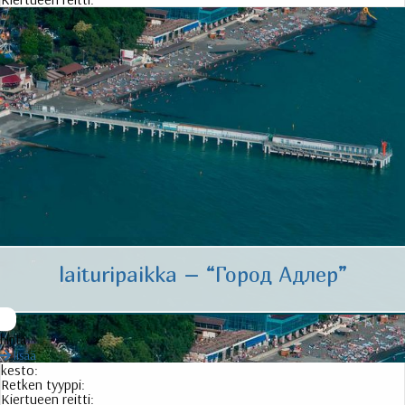
laituripaikka – “
Город Адлер
”
hinta:
lisää
kesto:
Retken tyyppi:
Kiertueen reitti: