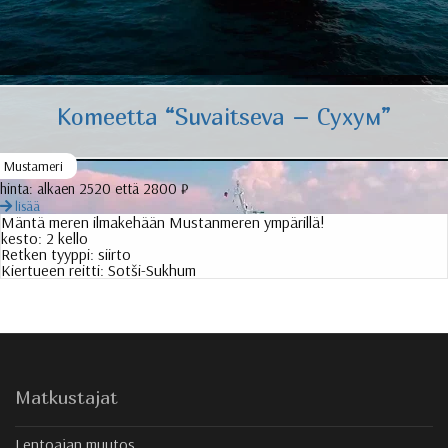
Komeetta “Suvaitseva –
Сухум
”
Mustameri
hinta:
alkaen 2520 että 2800 ₽
lisää
Mäntä meren ilmakehään Mustanmeren ympärillä!
kesto:
2 kello
Retken tyyppi:
siirto
Kiertueen reitti:
Sotši-Sukhum
Matkustajat
Lentoajan muutos