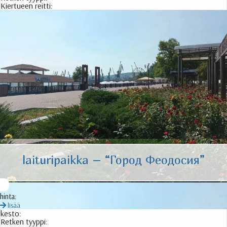
Kiertueen reitti:
laituripaikka – “
Город Феодосия
”
hinta:
lisää
kesto:
Retken tyyppi: