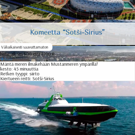
Komeetta “Sotši-Sirius”
Väliaikaisesti saavuttamaton
hinta:
alkaen 600 että 1200 ₽
lisää
Mäntä meren ilmakehään Mustanmeren ympärillä!
kesto:
45 minuuttia
Retken tyyppi:
siirto
Kiertueen reitti:
Sotši-Sirius