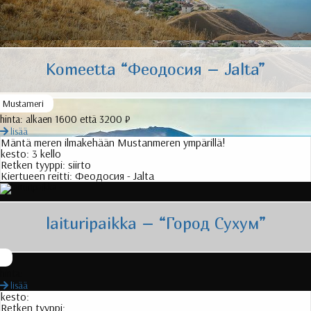
Komeetta “
Феодосия
– Jalta”
Mustameri
hinta:
alkaen 1600 että 3200 ₽
lisää
Mäntä meren ilmakehään Mustanmeren ympärillä!
kesto:
3 kello
Retken tyyppi:
siirto
Kiertueen reitti:
Феодосия
- Jalta
laituripaikka – “
Город Сухум
”
hinta:
lisää
kesto:
Retken tyyppi: