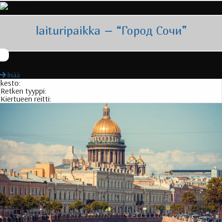
laituripaikka – “
Город Сочи
”
hinta:
lisää
kesto:
Retken tyyppi:
Kiertueen reitti: