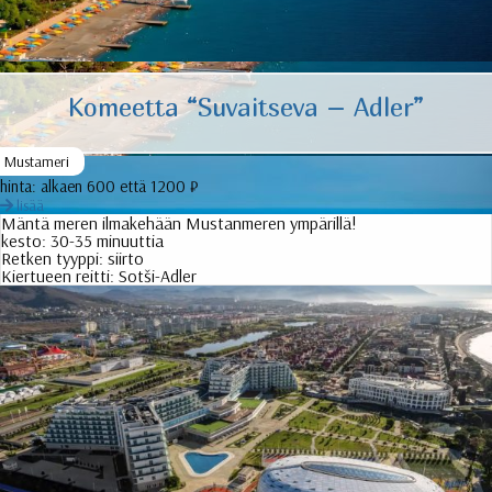
Komeetta “Suvaitseva – Adler”
Mustameri
hinta:
alkaen 600 että 1200 ₽
lisää
Mäntä meren ilmakehään Mustanmeren ympärillä!
kesto:
30-35 minuuttia
Retken tyyppi:
siirto
Kiertueen reitti:
Sotši-Adler