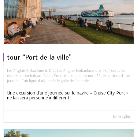
tour “Port de la ville”
Les Anglais Embankment. D.2
,
Les Anglais Embankment. e. 28
,
Toutes les
excursions en bateau
,
Palais Embankment. par exemple 32
,
excursions d'une
journée
,
Cuir ligne d.40
,
après le golfe de Finlande
Une excursion d’une journée sur le navire « Cruise City-Port »
ne laissera personne indifférent!
En lire plus