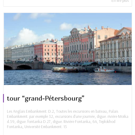
En lire plus
tour “grand-Pétersbourg”
Les Anglais Embankment. D.2
,
Toutes les excursions en bateau
,
Palais
Embankment. par exemple 32
,
excursions d'une journée
,
digue. rivière Moïka
d.59
,
digue. fontanka D.27
,
digue. Rivière Fontanka, 64
,
Teplokhod
Fontanka
,
Université Embankment. 15