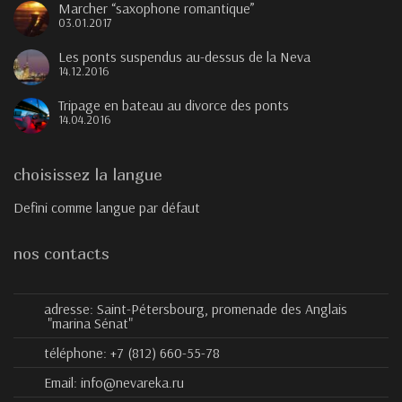
Marcher “saxophone romantique”
03.01.2017
Les ponts suspendus au-dessus de la Neva
14.12.2016
Tripage en bateau au divorce des ponts
14.04.2016
choisissez la langue
Defini comme langue par défaut
nos contacts
adresse:
Saint-Pétersbourg, promenade des Anglais
"marina Sénat"
téléphone:
+7 (812) 660-55-78
Email:
info@nevareka.ru