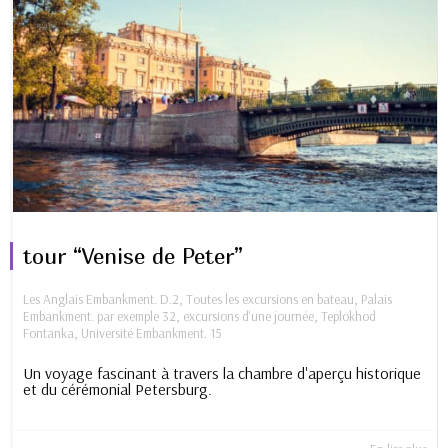
tour “Venise de Peter”
Les Anglais Embankment. D.2
,
Toutes les excursions en bateau
,
Palais
Embankment. par exemple 32
,
excursions d'une journée
,
Teplokhod
Fontanka
,
Université Embankment. 15
Un voyage fascinant à travers la chambre d'aperçu historique
et du cérémonial Petersburg.