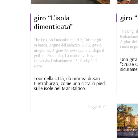
giro “L'isola
giro “
dimenticata”
The Engli
Embankmen
The English Embankment. d.2
,
Tutte le gite
Argine del
in barca
,
Argine del palazzo. D.36
,
gite di
Linea in pe
un giorno
,
Argine Petrovskaya. d.2
,
dopo il
golfo di Finlandia
,
La motonave Neva
,
Una gita
Università Embankment. 15
,
Gorky Park.
"Cruise 
Kirov
sicurame
Tour della città, dà un'idea di San
Pietroburgo, come una città in piedi
sulle isole nel Mar Baltico.
Leggi di più