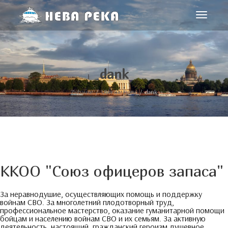
Toggle-
Navigat
dank
Zuhause
Über die Firma
dank
ККОО
"
Союз офицеров запаса
"
За неравнодушие
,
осуществляющих помощь и поддержку
войнам СВО
.
За многолетний плодотворный труд
,
профессиональное мастерство
,
оказание гуманитарной помощи
бойцам и населению войнам СВО и их семьям
.
За активную
деятельность
,
настоящий
,
гражданский героизм душевное