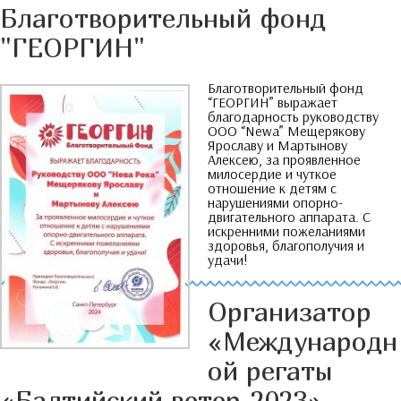
Благотворительный фонд
"
ГЕОРГИН
"
Благотворительный фонд
“
ГЕОРГИН
”
выражает
благодарность руководству
ООО
“Newa”
Мещерякову
Ярославу и Мартынову
Алексею
,
за проявленное
милосердие и чуткое
отношение к детям с
нарушениями опорно-
двигательного аппарата
.
С
искренними пожеланиями
здоровья
,
благополучия и
удачи
!
Организатор
«Международн
ой регаты
«Балтийский ветер-2023»