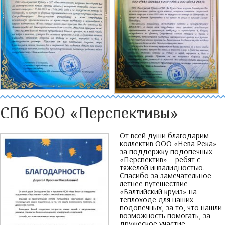
СПб БОО «Перспективы»
От всей души благодарим
коллектив ООО «Нева Река»
за поддержку подопечных
«Перспектив»
–
ребят с
тяжелой инвалидностью
.
Спасибо за замечательное
летнее путешествие
«Балтийский круиз» на
теплоходе для наших
подопечных
,
за то
,
что нашли
возможность помогать
,
за
дружеское участие
.