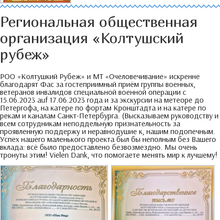
Региональная общественная
организация «Колтушский
рубеж»
РОО «Колтушкий Рубеж» и МТ «Очеловечивание» искренне
благодарят Фас за гостеприимный приём группы военных
,
ветеранов инвалидов специальной военной операции с
15.06.2023 auf 17.06.2023
года и за экскурсии на метеоре до
Петергофа
,
на катере по фортам Кронштадта и на катере по
рекам и каналам Санкт-Петербурга
. (
Высказываем руководству и
всем сотрудникам неподдельную признательность за
проявленную поддержу и неравнодушие к
,
нашим подопечным
.
Успех нашего маленького проекта был бы неполным без Вашего
вклада
:
всё было предоставлено безвозмездно
.
Мы очень
тронуты этим
! Vielen Dank,
что помогаете менять мир к лучшему
!