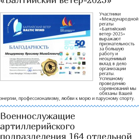
Участники
«Международной
регаты
«Балтийский
ветер-2023»
выражают
признательность
за большую
работу и
неоценимый
вклад в дело
организации
регаты
.
Успешному
проведению
соревнований мы
обязаны Вашей
энергии
,
профессионализму
,
любви к морю и парусному спорту
.
Военнослужащие
артиллерийского
подразделения
164
отдельной