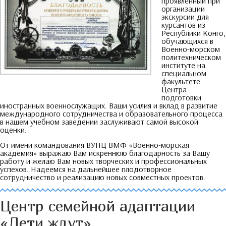
проявленный при
организации
экскурсии для
курсантов из
Республики Конго
,
обучающихся в
Военно-морском
политехническом
институте на
специальном
факультете
Центра
подготовки
иностранных военнослужащих
.
Ваши усилия и вклад в развитие
международного сотрудничества и образовательного процесса
в нашем учебном заведении заслуживают самой высокой
оценки
.
От имени командования ВУНЦ ВМФ «Военно-морская
академия» выражаю Вам искреннюю благодарность за Вашу
работу и желаю Вам новых творческих и профессиональных
успехов
.
Надеемся на дальнейшее плодотворное
сотрудничество и реализацию новых совместных проектов
.
Центр семейной адаптации
«Дети ждут»