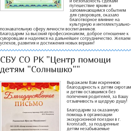
и безопасность сделали
путешествие ярким и
запоминающимся событием
для суворовцев
,
оказало
благотворное влияние на
культурную и интеллектуально-
познавательную сферу личности воспитанников
.
Благодарим за высокий профессионализм
,
доброе отношение к
суворовцам и надеемся на дальнейшее сотрудничество
.
Желаем
успехов
,
развития и достижения новых вершин
!
СБУ СО РК
"
Центр помощи
детям
"
Солнышко
""
Выражаем Вам искреннюю
благодарность к детям сиротам
и детям оставшимся без
попечения родителей
,
за Вашу
отзывчивость и щедрую душу
!
Благодарим за оказанную
помощь в организации
экскурсионной поездки в г
.
Kronstadt,
за подаренные
детям незабываемые