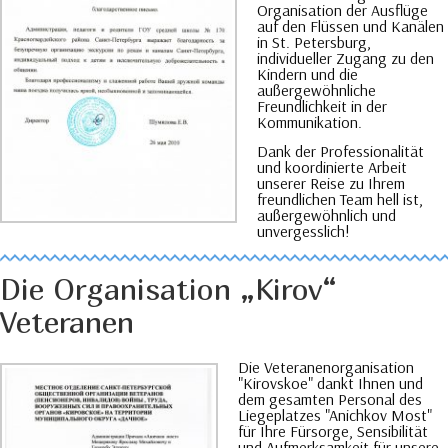
Organisation der Ausflüge
auf den Flüssen und Kanälen
in St. Petersburg,
individueller Zugang zu den
Kindern und die
außergewöhnliche
Freundlichkeit in der
Kommunikation.
Dank der Professionalität
und koordinierte Arbeit
unserer Reise zu Ihrem
freundlichen Team hell ist,
außergewöhnlich und
unvergesslich!
Die Organisation „Kirov“
Veteranen
Die Veteranenorganisation
"Kirovskoe" dankt Ihnen und
dem gesamten Personal des
Liegeplatzes "Anichkov Most"
für Ihre Fürsorge, Sensibilität
und Aufmerksamkeit für unsere