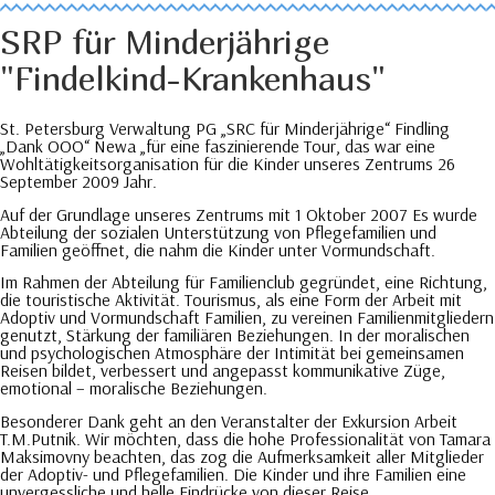
SRP für Minderjährige
"Findelkind-Krankenhaus"
St. Petersburg Verwaltung PG „SRC für Minderjährige“ Findling
„Dank OOO“ Newa „für eine faszinierende Tour, das war eine
Wohltätigkeitsorganisation für die Kinder unseres Zentrums 26
September 2009 Jahr.
Auf der Grundlage unseres Zentrums mit 1 Oktober 2007 Es wurde
Abteilung der sozialen Unterstützung von Pflegefamilien und
Familien geöffnet, die nahm die Kinder unter Vormundschaft.
Im Rahmen der Abteilung für Familienclub gegründet, eine Richtung,
die touristische Aktivität. Tourismus, als eine Form der Arbeit mit
Adoptiv und Vormundschaft Familien, zu vereinen Familienmitgliedern
genutzt, Stärkung der familiären Beziehungen. In der moralischen
und psychologischen Atmosphäre der Intimität bei gemeinsamen
Reisen bildet, verbessert und angepasst kommunikative Züge,
emotional – moralische Beziehungen.
Besonderer Dank geht an den Veranstalter der Exkursion Arbeit
T.M.Putnik. Wir möchten, dass die hohe Professionalität von Tamara
Maksimovny beachten, das zog die Aufmerksamkeit aller Mitglieder
der Adoptiv- und Pflegefamilien. Die Kinder und ihre Familien eine
unvergessliche und helle Eindrücke von dieser Reise.