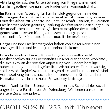
Abteilung der sozialen Unterstützung von Pflegefamilien und
Familien geöffnet, die nahm die Kinder unter Vormundschaft.
Im Rahmen der Abteilung für Familienclub gegründet, eine der
Richtungen davon ist die touristische Aktivität. Tourismus, als eine
Form der Arbeit mit Adoptiv und Vormundschaft Familien, zu vereinen
Familienmitgliedern genutzt, Stärkung der familiären Beziehungen. In
der moralischen und psychologischen Atmosphäre der Intimität bei
gemeinsamen Reisen bildet, verbessert und angepasst
kommunikative Züge, emotional – moralische Beziehungen.
Degas und ihre Familienmitglieder haben von dieser Reise einen
unvergesslichen und lebendigen Eindruck bekommen..
Unser besonderer Dank gilt dem Liegeplatzverwalter Ya.M.
Meshcheryakov für das Verständnis unserer drängenden Probleme.,
die sich aktiv an der sozialen Anpassung von Kindern beteiligt
haben, in Pflege- und Pflegefamilien. Wir halten es für sehr wichtig,
solche Wohltätigkeitsveranstaltungen durchzuführen., denn sie sind
Voraussetzung für das nachhaltige Interesse der Kinder an ihrer
Heimatstadt, zu ihrer sozialen Entwicklung beitragen.
Vielen Dank für Ihre Unterstützung bei der das Schicksal der sozial –
ungeschützte Familien von St. Petersburg. Wir freuen uns auf die
weitere Zusammenarbeit.
GBOU SOS № 255 mit Themen