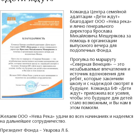
Команда Центра семейной
адаптации «Дети ждут»
благодарит ООО «Нева река»
и лично генерального
директора Ярослава
Михайловича Мещерякова за
помощь в организации
выпускного вечера для
подопечных Фонда
.
Прогулка по маршруту
«Северная Венеция» — это
незабываемые впечатления и
источник вдохновения для
ребят
,
которые закончили
школу и с надеждой смотрят в
будущее
.
Команда БФ «Дети
ждут» приложила все усилия
,
чтобы это будущее для детей
стало возможным
,
и Вы нам в
этом помогли
.
Желаем ООО «Нева Река» удачи во всех начинаниях и надеемся
на дальнейшее сотрудничество
.
Президент Фонда
–
Уварова Л.Б
.