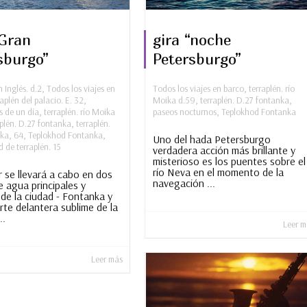
“Gran
gira “noche
sburgo”
Petersburgo”
n Inglés. d.2
,
Todos los viajes en
Todos los viajes en barco
,
terraplén. río
aplén del palacio. E. 32
,
Moika d.59
,
terraplén. D.27 fontanka
,
s de un día
,
terraplén. río Moika
paseos nocturnos
,
Teplokhod Fontanka
aplén. D.27 fontanka
,
terraplén.
ka, 64
,
Teplokhod Fontanka
,
Uno del hada Petersburgo
d de terraplén. 15
verdadera acción más brillante y
misterioso es los puentes sobre el
río Neva en el momento de la
r se llevará a cabo en dos
navegación ...
e agua principales y
de la ciudad - Fontanka y
rte delantera sublime de la
..
Leer m
Leer más