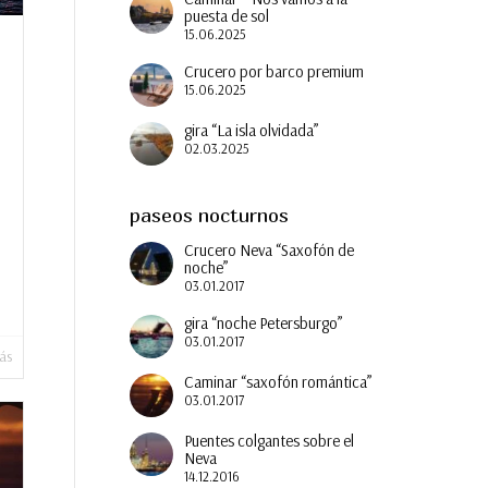
puesta de sol
15.06.2025
Crucero por barco premium
15.06.2025
gira “La isla olvidada”
02.03.2025
paseos nocturnos
Crucero Neva “Saxofón de
noche”
03.01.2017
gira “noche Petersburgo”
03.01.2017
ás
Caminar “saxofón romántica”
03.01.2017
Puentes colgantes sobre el
Neva
14.12.2016