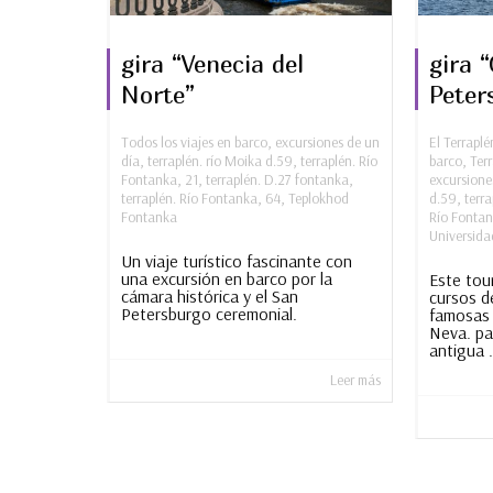
gira “Venecia del
gira 
Norte”
Peter
Todos los viajes en barco
,
excursiones de un
El Terraplé
día
,
terraplén. río Moika d.59
,
terraplén. Río
barco
,
Terr
Fontanka, 21
,
terraplén. D.27 fontanka
,
excursione
terraplén. Río Fontanka, 64
,
Teplokhod
d.59
,
terr
Fontanka
Río Fontan
Universida
Un viaje turístico fascinante con
una excursión en barco por la
Este tou
cámara histórica y el San
cursos d
Petersburgo ceremonial.
famosas 
Neva. pa
antigua .
Leer más