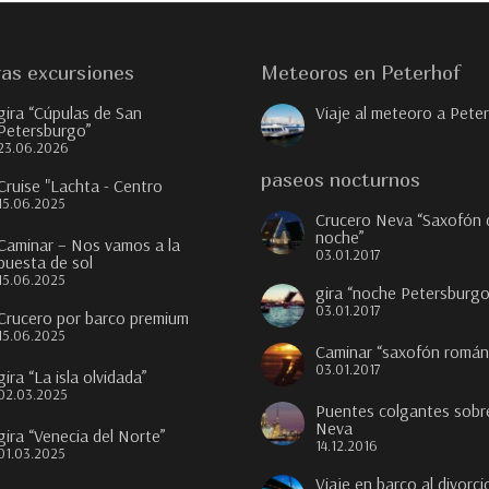
as excursiones
Meteoros en Peterhof
gira “Cúpulas de San
Viaje al meteoro a Pete
Petersburgo”
23.06.2026
paseos nocturnos
Cruise "Lachta - Centro
15.06.2025
Crucero Neva “Saxofón 
noche”
Caminar – Nos vamos a la
03.01.2017
puesta de sol
15.06.2025
gira “noche Petersburgo
03.01.2017
Crucero por barco premium
15.06.2025
Caminar “saxofón román
03.01.2017
gira “La isla olvidada”
02.03.2025
Puentes colgantes sobre
Neva
gira “Venecia del Norte”
14.12.2016
01.03.2025
Viaje en barco al divorci