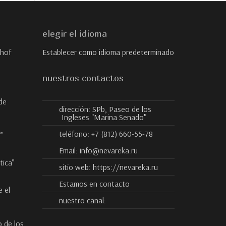
elegir el idioma
rhof
Establecer como idioma predeterminado
nuestros contactos
de
dirección:
SPb, Paseo de los
Ingleses "Marina Senado"
teléfono:
+7 (812) 660-55-78
”
Email:
info@nevareka.ru
tica”
sitio web:
https://nevareka.ru
Estamos en contacto
 el
nuestro canal:
o de los