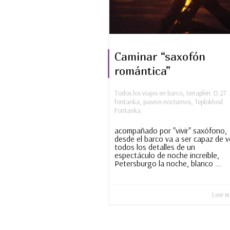
Caminar “saxofón
romántica”
Todos los viajes en barco
,
terraplén. D.27
fontanka
,
paseos nocturnos
,
Teplokhod
Fontanka
acompañado por "vivir" saxófono,
desde el barco va a ser capaz de v
todos los detalles de un
espectáculo de noche increíble,
Petersburgo la noche, blanco ...
Leer m