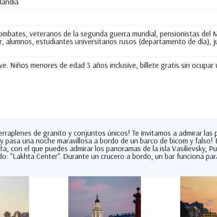
landia
combates, veteranos de la segunda guerra mundial, pensionistas del Mi
, alumnos, estudiantes universitarios rusos (departamento de día), j
ve. Niños menores de edad 3 años inclusive, billete gratis sin ocupar
raplenes de granito y conjuntos únicos! Te invitamos a admirar las pi
co y pasa una noche maravillosa a bordo de un barco de bicom y falso!
a, con el que puedes admirar los panoramas de la isla Vasilievsky, Pue
do: "Lakhta Center". Durante un crucero a bordo, un bar funciona par