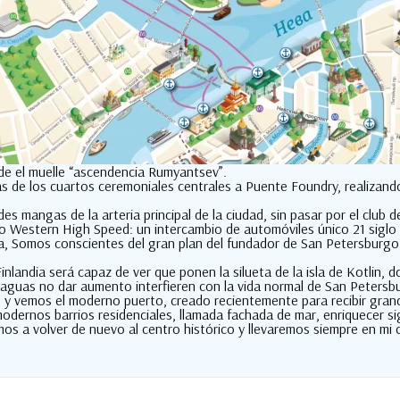
sde el muelle “ascendencia Rumyantsev”.
s de los cuartos ceremoniales centrales a Puente Foundry, realizando
 mangas de la arteria principal de la ciudad, sin pasar por el club d
tro Western High Speed: un intercambio de automóviles único 21 siglo 
a, Somos conscientes del gran plan del fundador de San Petersburgo -
inlandia será capaz de ver que ponen la silueta de la isla de Kotlin, 
aguas no dar aumento interfieren con la vida normal de San Petersbu
, y vemos el moderno puerto, creado recientemente para recibir grande
modernos barrios residenciales, llamada fachada de mar, enriquecer s
s a volver de nuevo al centro histórico y llevaremos siempre en mi co