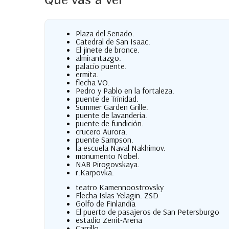
Plaza del Senado.
Catedral de San Isaac.
El jinete de bronce.
almirantazgo.
palacio puente.
ermita.
flecha VO.
Pedro y Pablo en la fortaleza.
puente de Trinidad.
Summer Garden Grille.
puente de lavandería.
puente de fundición.
crucero Aurora.
puente Sampson.
la escuela Naval Nakhimov.
monumento Nobel.
NAB Pirogovskaya.
r.Karpovka.
teatro Kamennoostrovsky
Flecha Islas Yelagin. ZSD
Golfo de Finlandia
El puerto de pasajeros de San Petersburgo
estadio Zenit-Arena
Carrillo