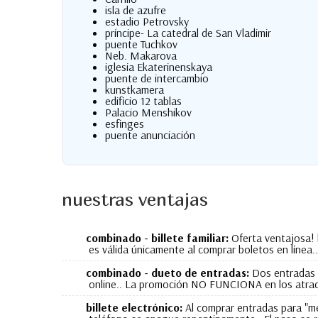
isla de azufre
estadio Petrovsky
príncipe- La catedral de San Vladimir
puente Tuchkov
Neb. Makarova
iglesia Ekaterinenskaya
puente de intercambio
kunstkamera
edificio 12 tablas
Palacio Menshikov
esfinges
puente anunciación
nuestras ventajas
combinado - billete familiar:
Oferta ventajosa! b
es válida únicamente al comprar boletos en líne
combinado - dueto de entradas:
Dos entradas 
online.. La promoción NO FUNCIONA en los atra
billete electrónico:
Al comprar entradas para "me