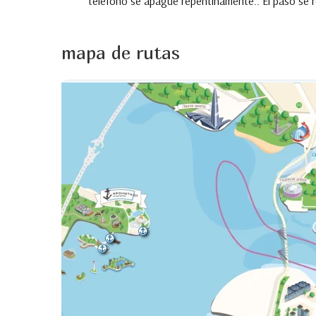
teléfono se apague repentinamente.. El paso se 
mapa de rutas