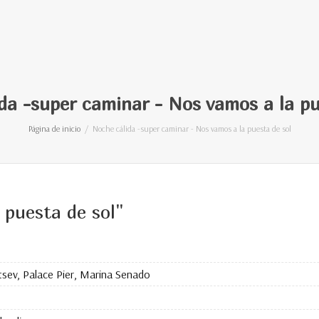
da -super caminar - Nos vamos a la pu
Página de inicio
Noche cálida -super caminar - Nos vamos a la puesta de sol
 puesta de sol"
sev, Palace Pier, Marina Senado