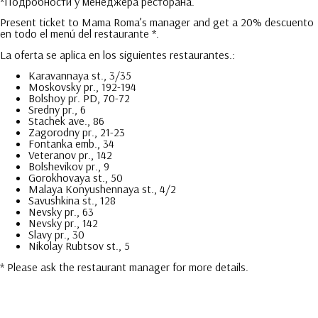
*
Подробности у менеджера ресторана
.
Present ticket to Mama Roma’s manager and get a
20% descuento
en todo el menú del restaurante *.
La oferta se aplica en los siguientes restaurantes.:
Karavannaya st., 3/35
Moskovsky pr., 192-194
Bolshoy pr. PD, 70-72
Sredny pr., 6
Stachek ave., 86
Zagorodny pr., 21-23
Fontanka emb., 34
Veteranov pr., 142
Bolshevikov pr., 9
Gorokhovaya st., 50
Malaya Konyushennaya st., 4/2
Savushkina st., 128
Nevsky pr., 63
Nevsky pr., 142
Slavy pr., 30
Nikolay Rubtsov st., 5
*
Please ask the restaurant manager for more details
.