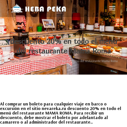
Cambiar
navegac
descuento 20% en todo el menú
del restaurante Mama Roma
Página de inicio
descuento 20% en todo el menú del restaurante Mama Roma
Al comprar un boleto para cualquier viaje en barco o
excursión en el sitio nevareka.ru descuento 20% en todo el
menú del restaurante MAMA ROMA. Para recibir un
descuento, debe mostrar el boleto por adelantado al
camarero o al administrador del restaurante..