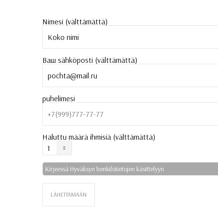
Nimesi (välttämättä)
Ваш sähköposti (välttämättä)
puhelimesi
Haluttu määrä ihmisiä (välttämättä)
Kirjeessä Hyväksyn henkilötietojen käsittelyyn