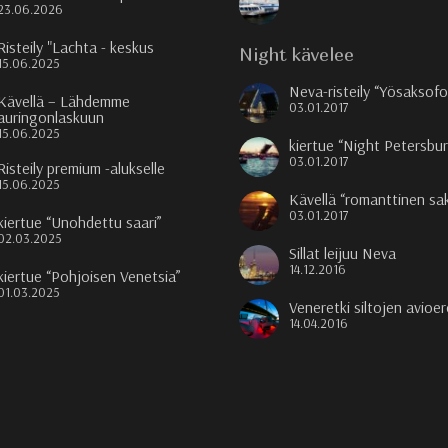
23.06.2026
Risteily "Lachta - keskus
Night kävelee
15.06.2025
Neva-risteily “Yösaksofo
Kävellä – Lähdemme
03.01.2017
auringonlaskuun
15.06.2025
kiertue “Night Petersbu
03.01.2017
Risteily premium -alukselle
15.06.2025
Kävellä “romanttinen sa
03.01.2017
kiertue “Unohdettu saari”
02.03.2025
Sillat leijuu Neva
14.12.2016
kiertue “Pohjoisen Venetsia”
01.03.2025
Veneretki siltojen avioe
14.04.2016