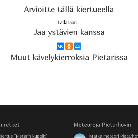
Arvioitte tällä kiertueella
Ladataan...
Jaa ystävien kanssa
Muut kävelykierroksia Pietarissa
n retket
Meteoreja Pietarhovin
kiertue “Pietarin kupolit”
Matka meteori Pietarho