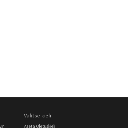
Valitse kieli
vin
Aseta Oletuskieli