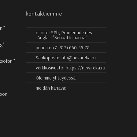
kontaktiemme
ni”
osoite:
SPb, Promenade des
Anglais "Senaatti marina"
rg”
puhelin:
+7 (812) 660-55-78
Sähköposti:
info@nevareka.ru
ksofoni”
verkkosivusto:
https://nevareka.ru
Olemme yhteydessä
meidän kanava:
roon