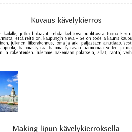
Kuvaus kävelykierros
kaikille, jotka haluavat tehdä kiehtova puolitoista tuntia kiertu
rmista, että reitti on, kaupungin Neva – Se on todella kaunis kaupun
llinen, julkinen, liikerakennus, loma ja arki, paljastaen ainutlaatui
kaupunki, hämmästyttää hämmästyttävää harmoniaa veden ja maan
ja rakenteiden. Tulemme näkemään palatseja, sillat, ranta, verhot
Making lipun kävelykierroksella