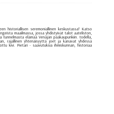
een historiallisen seremoniallinen keskustassa! Katso
geista maailmassa, jossa yhdistyivät talot aateliston,
sesta tunnelmasta elämää Venäjän pääkaupunkiin. todella,
, rajallinen yhtenäisyyttä joet ja kanavat yhdessä
tu kivi. Pietari - saavutuksia ihmiskunnan, historiaa