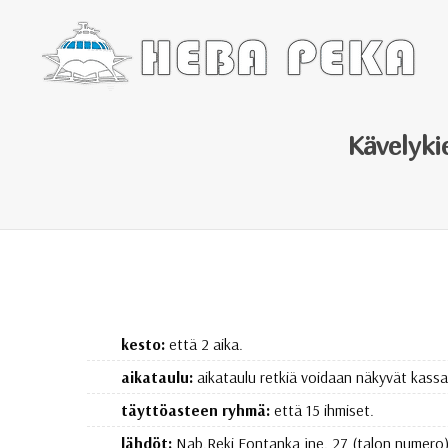
Kävelyki
kesto:
että 2 aika.
aikataulu:
aikataulu retkiä voidaan näkyvät kassa
täyttöasteen ryhmä:
että 15 ihmiset.
lähdöt:
Nab.Reki Fontanka jne. 27 (talon numero)