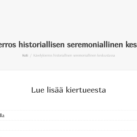
erros historiallisen seremoniallinen ke
Koti
Kävelykierros historiallisen seremoniallinen keskustassa
Lue lisää kiertueesta
lla
.