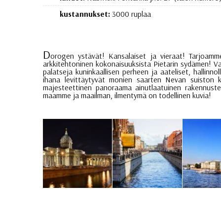
kustannukset:
3000 ruplaa
D
orogen ystävät! Kansalaiset ja vieraat! Tarjoamme 
arkkitehtoninen kokonaisuuksista Pietarin sydämen! Va
palatseja kuninkaallisen perheen ja aateliset, hallinno
ihana levittäytyvät monien saarten Nevan suiston 
majesteettinen panoraama ainutlaatuinen rakennusten 
maamme ja maailman, ilmentymä on todellinen kuvia!