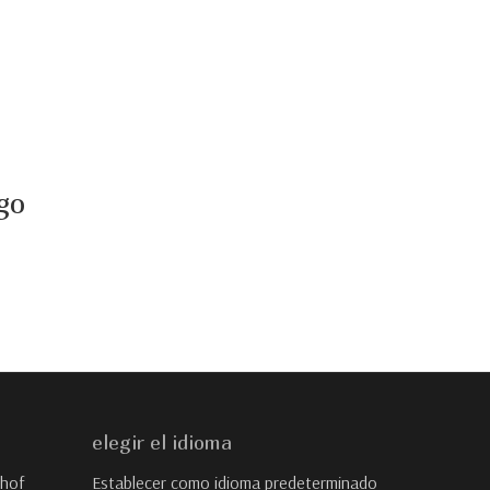
go
elegir el idioma
rhof
Establecer como idioma predeterminado