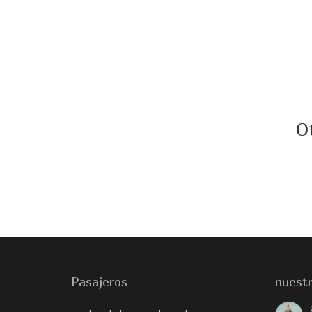
O
Pasajeros
nuestr