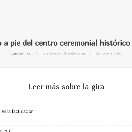
 a pie del centro ceremonial histórico
Página de inicio
Un recorrido a pie del centro ceremonial histórico de la ciudad
Leer más sobre la gira
en la facturación
úmero).