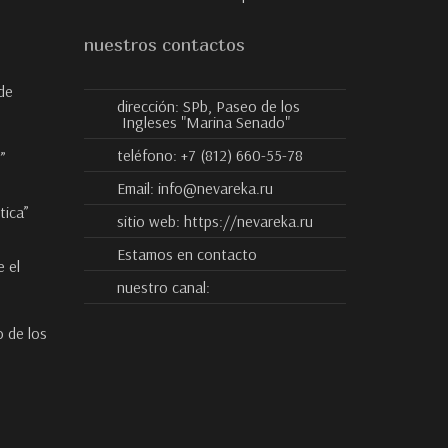
nuestros contactos
de
dirección:
SPb, Paseo de los
Ingleses "Marina Senado"
teléfono:
+7 (812) 660-55-78
”
Email:
info@nevareka.ru
tica”
sitio web:
https://nevareka.ru
Estamos en contacto
 el
nuestro canal:
o de los