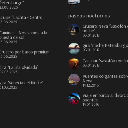
Petersburgo”
23.06.2026
paseos nocturnos
Cruise "Lachta - Centro
15.06.2025
Crucero Neva “Saxofón 
noche”
Caminar – Nos vamos a la
03.01.2017
puesta de sol
15.06.2025
gira “noche Petersburgo
03.01.2017
Crucero por barco premium
15.06.2025
Caminar “saxofón román
03.01.2017
gira “La isla olvidada”
02.03.2025
Puentes colgantes sobre
Neva
gira “Venecia del Norte”
14.12.2016
01.03.2025
Viaje en barco al divorci
puentes
14.04.2016