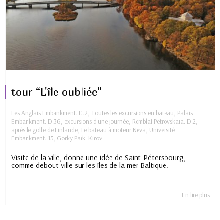
tour “L'île oubliée”
Les Anglais Embankment. D.2
,
Toutes les excursions en bateau
,
Palais
Embankment. D.36
,
excursions d'une journée
,
Remblai Petrovskaïa. D.2
,
après le golfe de Finlande
,
Le bateau à moteur Neva
,
Université
Embankment. 15
,
Gorky Park. Kirov
Visite de la ville, donne une idée de Saint-Pétersbourg,
comme debout ville sur les îles de la mer Baltique.
En lire plus