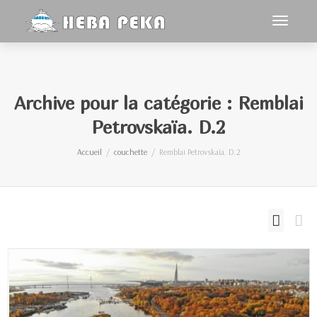
Activer/
navigat
Archive pour la catégorie : Remblai
Petrovskaïa. D.2
Accueil
couchette
Remblai Petrovskaïa. D.2