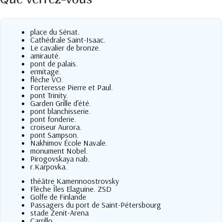
place du Sénat.
Cathédrale Saint-Isaac.
Le cavalier de bronze.
amirauté.
pont de palais.
ermitage.
flèche VO.
Forteresse Pierre et Paul.
pont Trinity.
Garden Grille d'été.
pont blanchisserie.
pont fonderie.
croiseur Aurora.
pont Sampson.
Nakhimov École Navale.
monument Nobel.
Pirogovskaya nab.
r.Karpovka.
théâtre Kamennoostrovsky
Flèche Îles Elaguine. ZSD
Golfe de Finlande
Passagers du port de Saint-Pétersbourg
stade Zenit-Arena
Carrillo