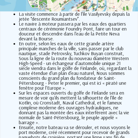
La visite commence à partir de l'île Vasilyevsky depuis la
jetée “descente Roumiantsev”.
Le navire à moteur passera par les eaux des quartiers
centraux de cérémonie Foundry Pont, faire un tour en
douceur et descendre dans l'eau de la Petite Neva
devant la Bourse.
En outre, selon les eaux de cette grande artère
principale manches de la ville, sans passer par le club
nautique, stade Petrovsky, Tuchkov Buyan construit,
Sous la ligne de la route du nouveau diamètre Western
High-Speed ​​- un échangeur d'automobile unique 21
siècle viendra dans le golfe de Finlande, où, regardant la
vaste étendue d'un plan d'eau naturel, Nous sommes
conscients du grand plan du fondateur de Saint-
Pétersbourg - Peter le premier, qui est ici « piraté une
fenêtre pour l'Europe ».
Sur les espaces ouverts du golfe de Finlande sera en
mesure de voir qu'ils mettent la silhouette de l'île de
Kotlin, où Cronstadt, Naval Cathedral, et le fameux
complexe moderne des ouvrages hydrauliques, ne
donnant pas la montée des eaux interfèrent avec la vie
normale de Saint-Pétersbourg, le peuple appelé «
barrage ».
Ensuite, notre bateau va se dérouler, et nous voyons le
port moderne, créé récemment pour recevoir de grands
paquebots de croisière, portant une ligne sans fin de