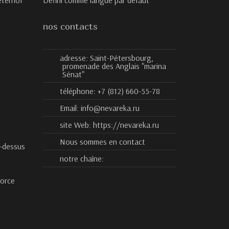
eterhof
Defini comme langue par défaut
nos contacts
adresse:
Saint-Pétersbourg,
promenade des Anglais "marina
Sénat"
téléphone:
+7 (812) 660-55-78
Email:
info@nevareka.ru
site Web:
https://nevareka.ru
Nous sommes en contact
-dessus
notre chaîne:
vorce