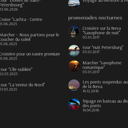
tour “Dômes de Saint-
Voyage au météore à P
Pétersbourg”
23.06.2026
promenades nocturnes
Cruise "Lachta - Centre
15.06.2025
Croisière sur la Neva
“Saxophone de nuit”
Marcher – Nous partons pour le
03.01.2017
coucher du soleil
15.06.2025
tour “nuit Petersburg”
03.01.2017
Croisière pour un navire premium
15.06.2025
Marcher “saxophone
romantique”
tour “L'île oubliée”
03.01.2017
02.03.2025
Les ponts suspendus au
tour “La Venise du Nord”
de la Neva
01.03.2025
14.12.2016
Tripage en bateau au di
des ponts
14.04.2016