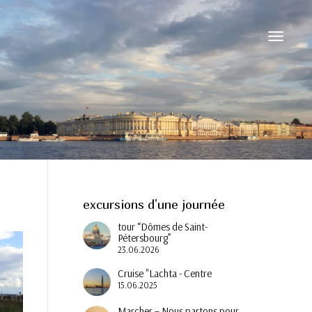
Activer/d
navigati
excursions d'une journée
tour “Dômes de Saint-
Pétersbourg”
23.06.2026
Cruise "Lachta - Centre
15.06.2025
Marcher – Nous partons pour