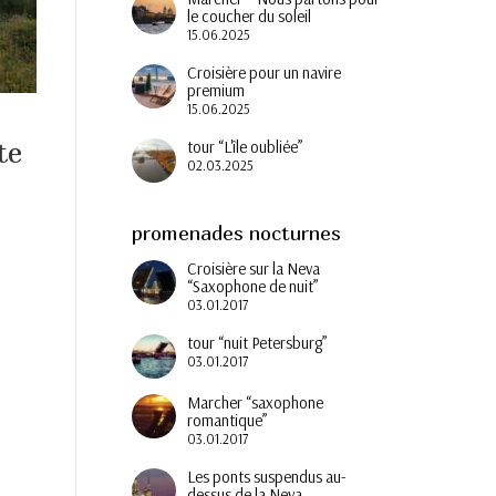
le coucher du soleil
15.06.2025
Croisière pour un navire
premium
15.06.2025
te
tour “L'île oubliée”
02.03.2025
promenades nocturnes
Croisière sur la Neva
“Saxophone de nuit”
03.01.2017
tour “nuit Petersburg”
03.01.2017
Marcher “saxophone
romantique”
03.01.2017
Les ponts suspendus au-
dessus de la Neva