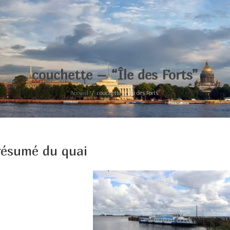
couchette – “Île des Forts”
Accueil
couchette – “Île des Forts”
résumé du quai