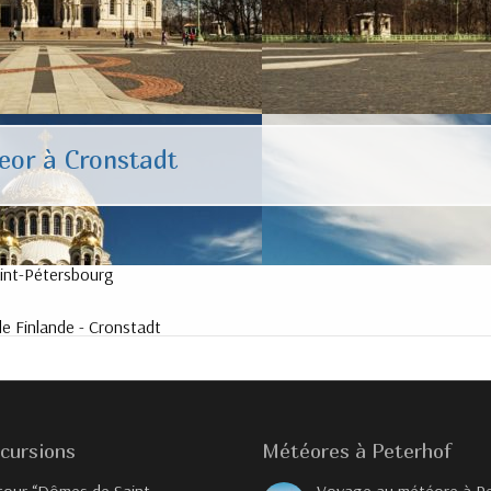
eor à Cronstadt
aint-Pétersbourg
e Finlande - Cronstadt
cursions
Météores à Peterhof