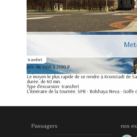
Met
transfert
prix:
de 1100 à 2100 ₽
plus
Le moyen le plus rapide de se rendre à Kronstadt de S
durée:
de 60 min.
Type d'excursion:
transfert
L'itinéraire de la tournée:
SPB - Bolshaya Neva - Golfe d
Passagers
nos ex