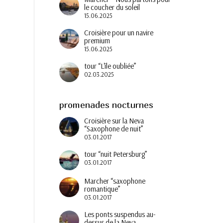
le coucher du soleil
15.06.2025
Croisière pour un navire
premium
15.06.2025
tour “L'île oubliée”
02.03.2025
promenades nocturnes
Croisière sur la Neva
“Saxophone de nuit”
03.01.2017
tour “nuit Petersburg”
03.01.2017
Marcher “saxophone
romantique”
03.01.2017
Les ponts suspendus au-
dessus de la Neva