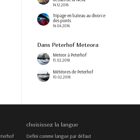
14.12.2016
Tripage en bateau au divorce
des ponts
14.04.2016
Dans Peterhof Meteora
Meteor à Peterhof
15.02.2018
Météores de Peterhof
10.02.2018
choisissez la langue
eterhof
Defini comme langue par défaut