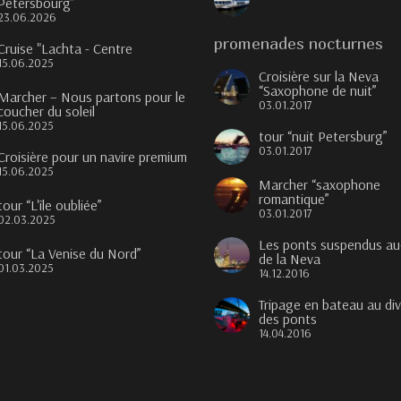
Pétersbourg”
23.06.2026
promenades nocturnes
Cruise "Lachta - Centre
15.06.2025
Croisière sur la Neva
“Saxophone de nuit”
Marcher – Nous partons pour le
03.01.2017
coucher du soleil
15.06.2025
tour “nuit Petersburg”
03.01.2017
Croisière pour un navire premium
15.06.2025
Marcher “saxophone
romantique”
tour “L'île oubliée”
03.01.2017
02.03.2025
Les ponts suspendus au
tour “La Venise du Nord”
de la Neva
01.03.2025
14.12.2016
Tripage en bateau au di
des ponts
14.04.2016