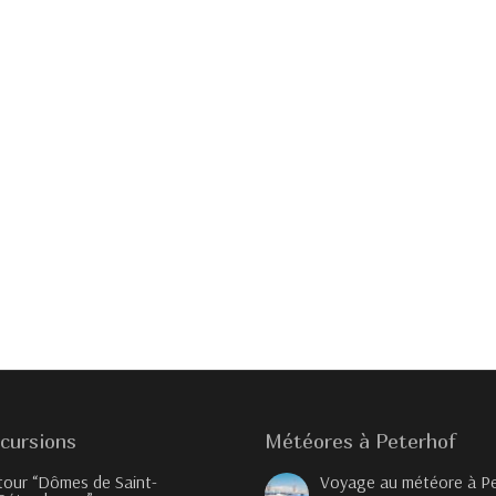
cursions
Météores à Peterhof
tour “Dômes de Saint-
Voyage au météore à P