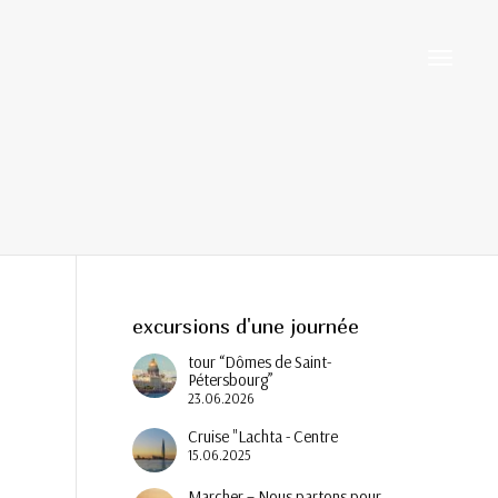
Activer/d
navigati
excursions d'une journée
tour “Dômes de Saint-
Pétersbourg”
23.06.2026
Cruise "Lachta - Centre
15.06.2025
Marcher – Nous partons pour