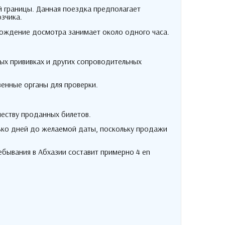
й границы
.
Данная поездка предполагает
озчика
.
ождение досмотра занимает около одного часа
.
ых прививках и других сопроводительных
венные органы для проверки
.
честву проданных билетов
.
ько дней до желаемой даты
,
поскольку продажи
ебывания в Абхазии составит примерно
4 en