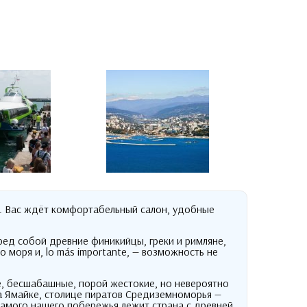
.
Вас ждёт комфортабельный салон
,
удобные
еред собой древние финикийцы
,
греки и римляне
,
о моря и
, lo más importante,
— возможность не
е
,
бесшабашные
,
порой жестокие
,
но невероятно
а Ямайке
,
столице пиратов Средиземноморья —
самого нашего побережья лежит страна с древней