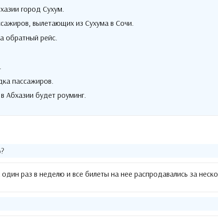
бхазии город Сухум
.
ссажиров
,
вылетающих из Сухума в Сочи
.
на обратный рейс
.
.
дка пассажиров
.
 в Абхазии будет роуминг
.
о
?
 один раз в неделю и все билеты на нее распродавались за неск