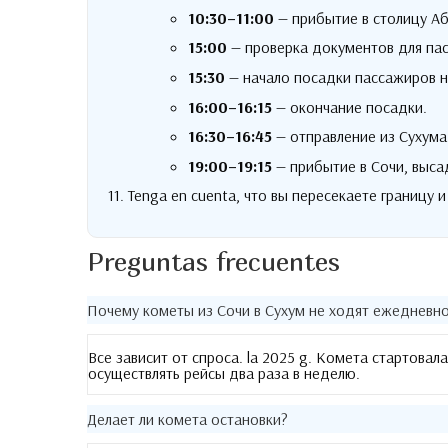
10:30
–11
:00
— прибытие в столицу А
15:00
— проверка документов для па
15:30
— начало посадки пассажиров 
16:00
–16
:15
— окончание посадки
.
16:30
–16
:45
— отправление из Сухума
19:00
–19
:15
— прибытие в Сочи
,
выса
11. Tenga en cuenta,
что вы пересекаете границу и
Preguntas frecuentes
Почему кометы из Сочи в Сухум не ходят ежедневн
Все зависит от спроса
. la 2025 g.
Комета стартовала
осуществлять рейсы два раза в неделю
.
Делает ли комета остановки
?