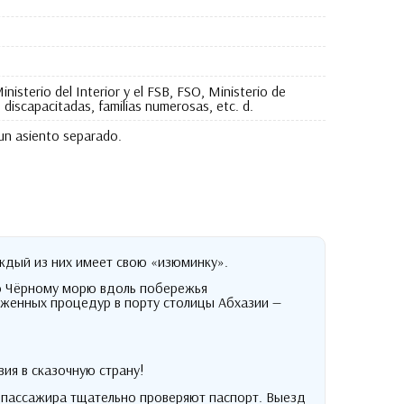
nisterio del Interior y el FSB, FSO, Ministerio de
discapacitadas, familias numerosas, etc. d.
 un asiento separado.
ждый из них имеет свою «изюминку»
.
по Чёрному морю вдоль побережья
женных процедур в порту столицы Абхазии —
ия в сказочную страну
!
 пассажира тщательно проверяют паспорт
.
Выезд