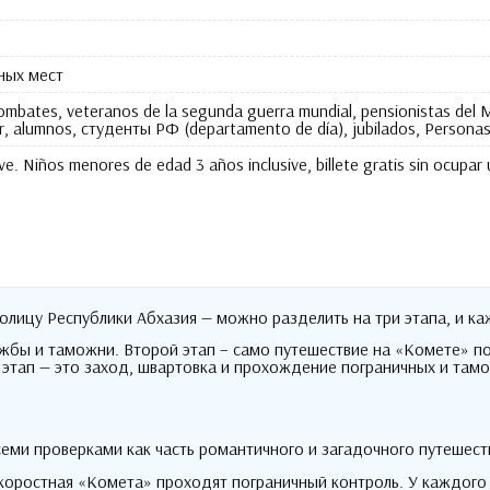
ных мест
combates, veteranos de la segunda guerra mundial, pensionistas del Mi
r, alumnos,
студенты РФ
(departamento de día), jubilados, Personas 
ve. Niños menores de edad 3 años inclusive, billete gratis sin ocupar
толицу Республики Абхазия — можно разделить на три этапа
,
и ка
ужбы и таможни
.
Второй этап – само путешествие на «Комете» 
этап — это заход
,
швартовка и прохождение пограничных и тамо
еми проверками как часть романтичного и загадочного путешеств
скоростная «Комета» проходят пограничный контроль
.
У каждого