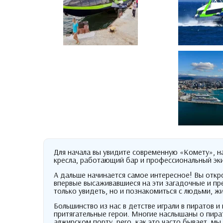
Для начала вы увидите современную «Комету»
,
н
кресла
,
работающий бар и профессиональный эк
А дальше начинается самое интересное
!
Вы откр
впервые высаживавшиеся на эти загадочные и пр
только увидеть
,
но и познакомиться с людьми
,
жи
Большинство из нас в детстве играли в пиратов и
притягательные герои
.
Многие наслышаны о пират
алжирском порту
. pero,
как это часто бывает
,
мы 