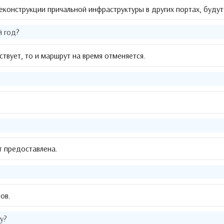
еконструкции причальной инфраструктуры в других портах
,
будут
й год
?
ствует
,
то и маршрут на время отменяется
.
т предоставлена
.
нов
.
у
?