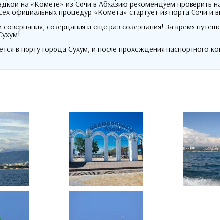
дкой на «Комете» из Сочи в Абхазию рекомендуем проверить на
сех официальных процедур «Комета» стартует из порта Сочи и 
и созерцания
,
созерцания и еще раз созерцания
!
За время путеш
Сухум
!
тся в порту города Сухум
,
и после прохождения паспортного ко