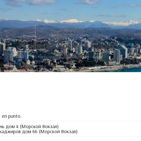
Cometa “Sochy –
Сухум
”
Página de inicio
Cometa “Sochy –
Сухум
”
1 en punto.
ань дом
4 (
Морской Вокзал
)
хаджиров дом
66 (
Морской Вокзал
)