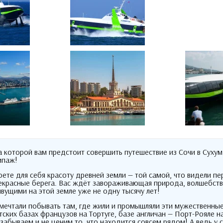
а которой вам предстоит совершить путешествие из Сочи в Сухум
ипаж
!
оете для себя красоту древней земли — той самой
,
что видели п
екрасные берега
.
Вас ждёт завораживающая природа
,
волшебств
вущими на этой земле уже не одну тысячу лет
!
 мечтали побывать там
,
где жили и промышляли эти мужественны
ских базах французов на Тортуге
,
базе англичан — Порт-Рояле н
забываем и не ценим то
,
что находится совсем рядом
!
А ведь у 