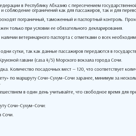
едерации в Республику Абхазию с пересечением государственно
 и соблюдение ограничений как для пассажиров
,
так и для перев
роходят пограничный
,
таможенный и паспортный контроль
.
Прох
жен только при условии ее обязательного декларирования
.
 наличии ветеринарного паспорта с отметками о всех необходим
 одни сутки
,
так как данные пассажиров передаются в государст
Круизной гавани
(casa 4/5)
Морского вокзала города Сочи
.
адка
.
Количество посадочных мест —
120,
что соответствует коли
ету» по маршруту Сочи–Сухум–Сочи заранее
,
минимум за нескол
.
тешествием в один день учитывайте
,
что свободное время для пр
руту Сочи–Сухум–Сочи
:
в Сочи
.