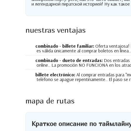
и легендарной пиратской историей
!
Ну как такое
nuestras ventajas
combinado - billete familiar:
Oferta ventajosa! b
es válida únicamente al comprar boletos en líne
combinado - dueto de entradas:
Dos entradas 
online.. La promoción NO FUNCIONA en los atra
billete electrónico:
Al comprar entradas para "me
teléfono se apague repentinamente.. El paso se 
mapa de rutas
Краткое описание по таймлайн