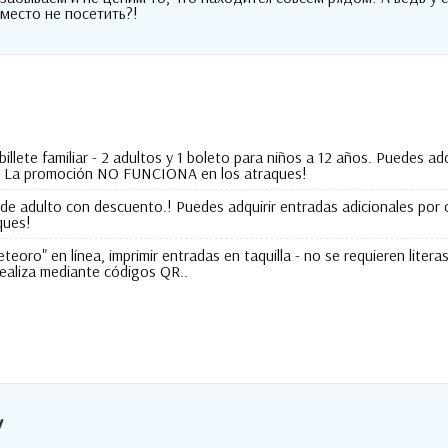
 место не посетить
?!
illete familiar - 2 adultos y 1 boleto para niños a 12 años. Puedes a
a.. La promoción NO FUNCIONA en los atraques!
de adulto con descuento.! Puedes adquirir entradas adicionales por 
ques!
teoro" en línea, imprimir entradas en taquilla - no se requieren liter
realiza mediante códigos QR..
у