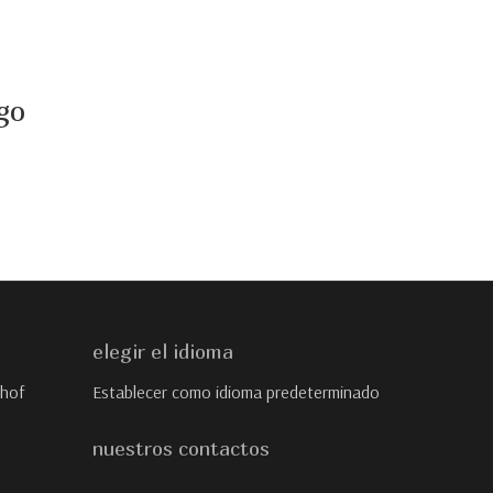
go
elegir el idioma
rhof
Establecer como idioma predeterminado
nuestros contactos