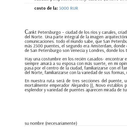
costo de la:
3000 RUR
C
ankt Petersburgo – ciudad de los ríos y canales, cria
del Norte. Una parte integral de la imagen arquitectóni
comunicaciones. todo el mundo sabe, que San Petersbu
más 2300 puentes, el segundo era Amsterdam, donde era
de San Petersburgo son Venecia y Londres, donde los 
Hay una costumbre en los recién casados- encontrar el
siempre amará a su esposa con más suerte, en mi opin
pasa por el centro de la ciudad, familiarizarse con el f
del Norte, familiarizarse con la variedad de sus formas, 
En nuestra ruta será de tres secciones del puente, u
mortalmente emperador Alejandro ||, Novo establos p
esplendor y variedad de puentes aparecen mirada de tur
su nombre (necesariamente)