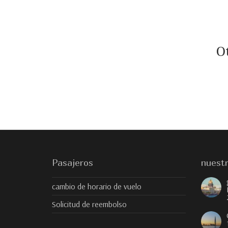
O
Pasajeros
nuestr
cambio de horario de vuelo
Solicitud de reembolso