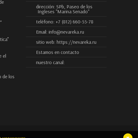
de
dirección:
SPb, Paseo de los
Ingleses "Marina Senado"
teléfono:
+7 (812) 660-55-78
”
Email:
info@nevareka.ru
tica”
sitio web:
https://nevareka.ru
Estamos en contacto
 el
nuestro canal:
o de los