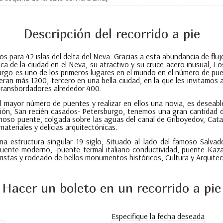
Descripción del recorrido a pie
dos para 42 islas del delta del Neva. Gracias a esta abundancia de f
ca de la ciudad en el Neva, su atractivo y su cruce acero inusual, Los
rgo es uno de los primeros lugares en el mundo en el número de pu
n más 1200, tercero en una bella ciudad, en la que les invitamos 
transbordadores alrededor 400.
 mayor número de puentes y realizar en ellos una novia, es deseabl
ión, San recién casados- Petersburgo, tenemos una gran cantidad de
amoso puente, colgada sobre las aguas del canal de Griboyedov, Catali
materiales y delicias arquitectónicas.
na estructura singular 19 siglo, Situado al lado del famoso Salv
uente moderno, -puente termal italiano conductividad, puente Kaz
istas y rodeado de bellos monumentos históricos, Cultura y Arquitec
Hacer un boleto en un recorrido a pie
Especifique la fecha deseada