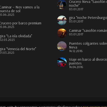
Crucero Neva “Saxofón 
noche”
Caminar – Nos vamos a la
03.01.2017
puesta de sol
15.06.2025
gira “noche Petersburgo
03.01.2017
Crucero por barco premium
15.06.2025
Caminar “saxofón román
03.01.2017
gira “La isla olvidada”
02.03.2025
Puentes colgantes sobre
Neva
gira “Venecia del Norte”
14.12.2016
01.03.2025
Viaje en barco al divorci
puentes
14.04.2016
2009-
2026
©
RÍO DE NEVA