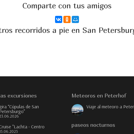
Comparte con tus amigos
tros recorridos a pie en San Petersbur
as excursiones
Meteoros en Peterhof
gira “Cúpulas de San
Viaje al meteoro a Pete
Petersburgo”
23.06.2026
paseos nocturnos
Cruise "Lachta - Centro
15.06.2025