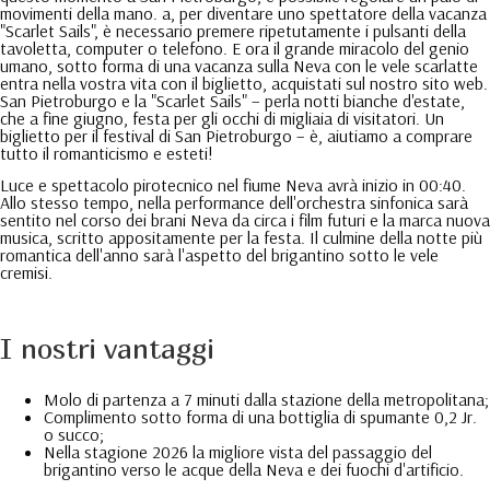
movimenti della mano. a, per diventare uno spettatore della vacanza
"Scarlet Sails", è necessario premere ripetutamente i pulsanti della
tavoletta, computer o telefono. E ora il grande miracolo del genio
umano, sotto forma di una vacanza sulla Neva con le vele scarlatte
entra nella vostra vita con il biglietto, acquistati sul nostro sito web.
San Pietroburgo e la "Scarlet Sails" – perla notti bianche d'estate,
che a fine giugno, festa per gli occhi di migliaia di visitatori. Un
biglietto per il festival di San Pietroburgo – è, aiutiamo a comprare
tutto il romanticismo e esteti!
Luce e spettacolo pirotecnico nel fiume Neva avrà inizio in 00:40.
Allo stesso tempo, nella performance dell'orchestra sinfonica sarà
sentito nel corso dei brani Neva da circa i film futuri e la marca nuova
musica, scritto appositamente per la festa. Il culmine della notte più
romantica dell'anno sarà l'aspetto del brigantino sotto le vele
cremisi.
I nostri vantaggi
Molo di partenza a 7 minuti dalla stazione della metropolitana;
Complimento sotto forma di una bottiglia di spumante 0,2 Jr.
o succo;
Nella stagione 2026 la migliore vista del passaggio del
brigantino verso le acque della Neva e dei fuochi d'artificio.