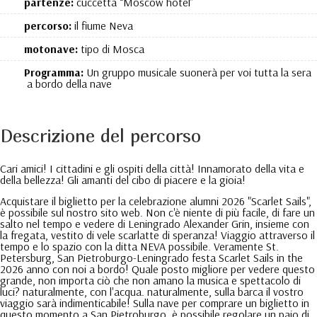
partenze:
cuccetta “Moscow hotel”
percorso:
il fiume Neva
motonave:
tipo di Mosca
Programma:
Un gruppo musicale suonerà per voi tutta la sera
a bordo della nave
Descrizione del percorso
Cari amici! I cittadini e gli ospiti della città! Innamorato della vita e
della bellezza! Gli amanti del cibo di piacere e la gioia!
Acquistare il biglietto per la celebrazione alumni 2026 "Scarlet Sails",
è possibile sul nostro sito web. Non c'è niente di più facile, di fare un
salto nel tempo e vedere di Leningrado Alexander Grin, insieme con
la fregata, vestito di vele scarlatte di speranza! Viaggio attraverso il
tempo e lo spazio con la ditta NEVA possibile. Veramente St.
Petersburg, San Pietroburgo-Leningrado festa Scarlet Sails in the
2026 anno con noi a bordo! Quale posto migliore per vedere questo
grande, non importa ciò che non amano la musica e spettacolo di
luci? naturalmente, con l'acqua. naturalmente, sulla barca il vostro
viaggio sarà indimenticabile! Sulla nave per comprare un biglietto in
questo momento a San Pietroburgo, è possibile regolare un paio di