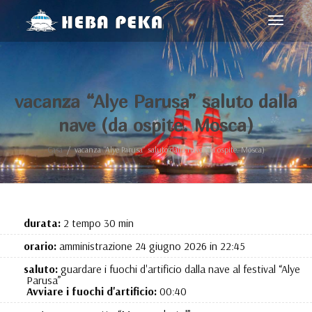
navigaz
Toggle
vacanza “Alye Parusa” saluto dalla
nave (da ospite. Mosca)
Casa
vacanza “Alye Parusa” saluto dalla nave (da ospite. Mosca)
durata:
2 tempo 30 min
orario:
amministrazione 24 giugno 2026 in 22:45
saluto:
guardare i fuochi d'artificio dalla nave al festival “Alye
Parusa”
Avviare i fuochi d'artificio:
00:40