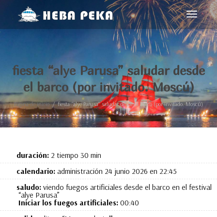
Cambiar
navegac
fiesta “alye Parusa” saludar desde
el barco (por invitado. Moscú)
Página de inicio
fiesta “alye Parusa” saludar desde el barco (por invitado. Moscú)
duración:
2 tiempo 30 min
calendario:
administración 24 junio 2026 en 22:45
saludo:
viendo fuegos artificiales desde el barco en el festival
“alye Parusa”
Iniciar los fuegos artificiales:
00:40