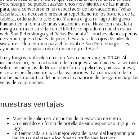
Petersburgo, se puede suavizar unos movimientos de las manos.
para, para convertirse en un espectador de las vacaciones "Velas
Escarlata", es necesario presionar repetidamente los botones de la
tableta, ordenador o teléfono. Y ahora el gran milagro del genio
humano en la forma de unas vacaciones en el Neva con escarlata
navega entra en su vida con el billete, comprado en nuestro sitio
web. San Petersburgo y el "Velas Escarlata" – noches blancas perlas
de verano, que a finales de junio, fiesta para los ojos de miles de
visitantes. Una entrada para el festival de San Petersburgo – es,
ayudamos a comprar todo el romance y estetas!
Luz y fuegos artificiales en el río Neva comenzará en 00:40. Al
mismo tiempo, en la actuación de la orquesta sinfónica va a ser oído
sobre las melodías de Neva sobre futuras películas y música nueva,
escrita específicamente para las vacaciones. La culminación de la
noche más romántica del año será la aparición del bergantín bajo las
velas de color carmesí.
nuestras ventajas
Muelle de salida en 7 minutos de la estación de metro;
Un cumplido en forma de botella de vino espumoso. 0,2 jr.. o
jugo;
En temporada 2026 la mejor vista del paso del bergantín por
las aguas del Neva y los fuegos artificiales festivos.