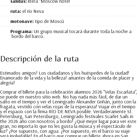
salidas:
litera “Moscow hotel”
ruta:
el río Neva
motonave:
tipo de Moscú
Programa:
Un grupo musical tocará durante toda la noche a
bordo del barco.
Descripción de la ruta
Estimados amigos! Los ciudadanos y los huéspedes de la ciudad!
Enamorado de la vida y la belleza! amantes de la comida de placer y
alegría!
Comprar el billete para la celebración alumnos 2026 "Velas Escarlata",
se puede en nuestro sitio web. No hay nada más fácil, de dar un
salto en el tiempo y ver el Leningrado Alexander Griñán, junto con la
fragata, vestido con velas rojas de la esperanza! Viajar en el tiempo
y el espacio con la firma RÍO DE NEVA posible. Verdaderamente St.
Petersburg, San Petersburgo, Leningrado festivales Scarlet Sails in
the 2026 año con nosotros a bordo! ¿Qué mejor lugar para ver este
gran, no importa lo que no les gusta la música y el espectáculo de
luz? ¡Por supuesto, con agua. ¡Por supuesto, en el barco su viaje
será inolvidable! En el barco que comprar un billete ahora en San