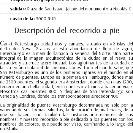
salidas:
Plaza de San Isaac. (al pie del monumento a Nicolás I)
costo de la:
3000 RUR
Descripción del recorrido a pie
C
ankt Petersburgo-ciudad ríos y canales, situado en 42 islas del
delta del Neva. Gracias a esta abundancia de flujo de agua,
Petersburgo es a menudo llamada la Venecia del Norte. Una parte
integral de la imagen arquitectónica de la ciudad en el Neva, su
atractivo y su cruce acero inusual, Los aglutinantes de la ciudad de
la isla en una sola red de comunicaciones. todo el mundo sabe, que
San Petersburgo es uno de los primeros lugares en el mundo en el
número de puentes. Europa es la primera en Hamburgo, donde más
de 2300 puentes, el segundo era Amsterdam, donde eran más 1200,
tercero en una bella ciudad, en la que les invitamos a hacer un viaje.
Nosotros casi puentes 800. Y después de San Petersburgo son
Venecia y Londres, donde los transbordadores alrededor 400.
La originalidad de puente Petersburgo determinada no sólo por la
variedad de sus formas, siluetas, la decoración de, materiales, de la
que se hacen, sino también las historias interesantes de sus
nombres. Y nuestro recorrido a pie dedicada a los puentes con los
nombres de colores, que puede ser visto, caminando a lo largo del
río Moika.