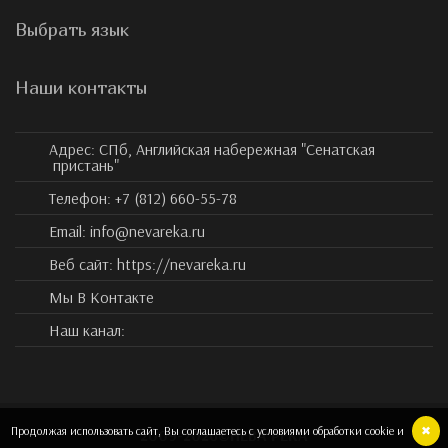
Выбрать язык
Наши контакты
Адрес:
СПб, Английская набережная "Сенатская
пристань"
Телефон:
+7 (812) 660-55-78
Email:
info@nevareka.ru
Веб сайт:
https://nevareka.ru
Мы В Контакте
Наш канал:
ВЫБРАТЬ ДАТУ
Взрослый билет
Продолжая использовать сайт, Вы соглашаетесь с условиями обработки cookie и
✖
2009-
2026
©
НЕВА РЕКА
Льготный билет:
Детский билет: