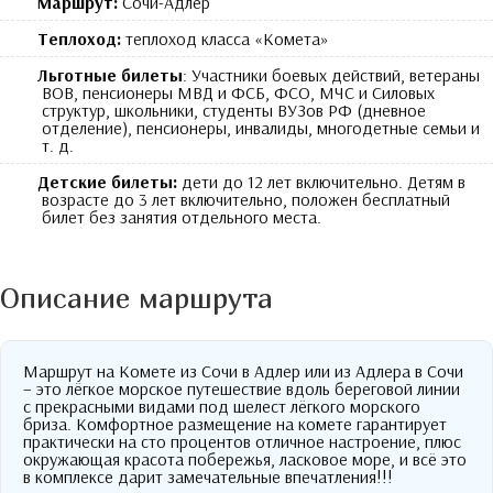
Маршрут:
Сочи-Адлер
Теплоход:
теплоход класса «Комета»
Льготные билеты
: Участники боевых действий, ветераны
ВОВ, пенсионеры МВД и ФСБ, ФСО, МЧС и Силовых
структур, школьники, студенты ВУЗов РФ (дневное
отделение), пенсионеры, инвалиды, многодетные семьи и
т. д.
Детские билеты:
дети до 12 лет включительно. Детям в
возрасте до 3 лет включительно, положен бесплатный
билет без занятия отдельного места.
Описание маршрута
Маршрут на Комете из Сочи в Адлер или из Адлера в Сочи
– это лёгкое морское путешествие вдоль береговой линии
с прекрасными видами под шелест лёгкого морского
бриза. Комфортное размещение на комете гарантирует
практически на сто процентов отличное настроение, плюс
окружающая красота побережья, ласковое море, и всё это
в комплексе дарит замечательные впечатления!!!