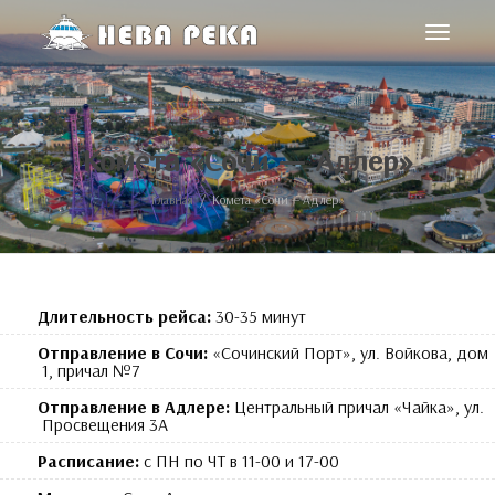
Toggle
navigat
Комета «Сочи — Адлер»
Главная
Комета «Сочи — Адлер»
Длительность рейса:
30-35 минут
Отправление в Сочи:
«Сочинский Порт», ул. Войкова, дом
1, причал №7
Отправление в Адлере:
Центральный причал «Чайка», ул.
Просвещения 3А
Расписание:
с ПН по ЧТ в 11-00 и 17-00