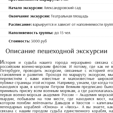
Начало экскурсии:
Александровский сад
Окончание экскурсии:
Театральная площадь
Расписание:
варьируется и зависит от наполняемости групп
Наполняемость группы:
до 15 чел.
Стоимость:
3000 руб
Описание пешеходной экскурсии
И
стория и судьба нашего города неразрывно связана с
российским военно-морским флотом. И потому, где как не в
Петербурге, проводить экскурсии, связанные с историей его
становления и развития. Проходя по маршруту экскурсии, мы
перелистнём с вами известные и малоизвестные широкой
публике страницы этой истории. Например, узнаем, где когда-то
находился храм, в котором Петром Великим предписано было
принимать присягу всем военным морякам, а где располагалась
первая военно-морская академия России — Академия морской
гвардии, побываем на том месте, где находился мост, на
котором погибли лейтенанты Давыдов и Хвостов — капитаны
легендарных кораблей «Юнона» и «Авось». А вы знаете, как
связана с нашим городом судьба единственного корабля, на