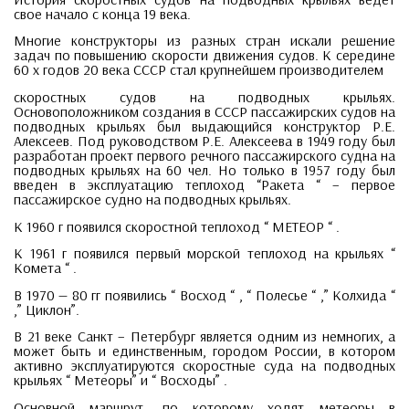
свое начало с конца 19 века.
Многие конструкторы из разных стран искали решение
задач по повышению скорости движения судов. К середине
60 х годов 20 века СССР стал крупнейшем производителем
скоростных судов на подводных крыльях.
Основоположником создания в СССР пассажирских судов на
подводных крыльях был выдающийся конструктор Р.Е.
Алексеев. Под руководством Р.Е. Алексеева в 1949 году был
разработан проект первого речного пассажирского судна на
подводных крыльях на 60 чел. Но только в 1957 году был
введен в эксплуатацию теплоход “Ракета “ – первое
пассажирское судно на подводных крыльях.
К 1960 г появился скоростной теплоход “ МЕТЕОР “ .
К 1961 г появился первый морской теплоход на крыльях “
Комета “ .
В 1970 — 80 гг появились “ Восход “ , “ Полесье “ ,” Колхида “
,” Циклон”.
В 21 веке Санкт – Петербург является одним из немногих, а
может быть и единственным, городом России, в котором
активно эксплуатируются скоростные суда на подводных
крыльях “ Метеоры” и “ Восходы” .
Основной маршрут, по которому ходят метеоры в