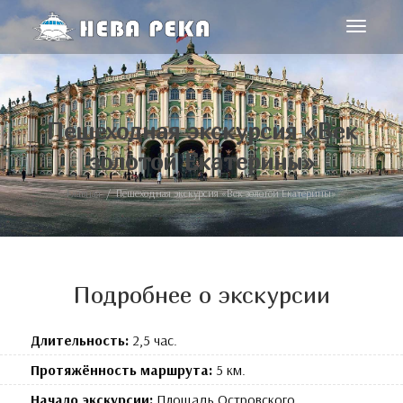
Toggle
navigat
Пешеходная экскурсия «Век
золотой Екатерины»
Главная
Пешеходная экскурсия «Век золотой Екатерины»
Подробнее о экскурсии
Длительность:
2,5 час.
Протяжённость маршрута:
5 км.
Начало экскурсии:
Площадь Островского